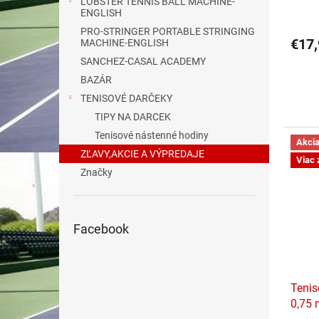
LOBSTER TENNIS BALL MACHINE-
v
ENGLISH
PRO-STRINGER PORTABLE STRINGING
€17,
MACHINE-ENGLISH
SANCHEZ-CASAL ACADEMY
BAZÁR
TENISOVÉ DARČEKY
TIPY NA DARCEK
Tenisové nástenné hodiny
Akci
ZĽAVY,AKCIE A VÝPREDAJE
Viac 
Značky
Facebook
Teni
0,75 