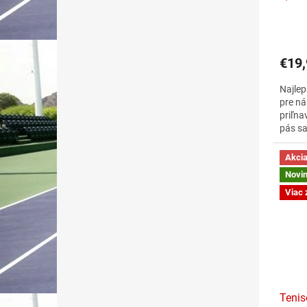
€19,
Najlep
pre ná
priľna
pás sa
Vysoká
"dotyk"
Akci
predov
Novi
Viac 
Tenis