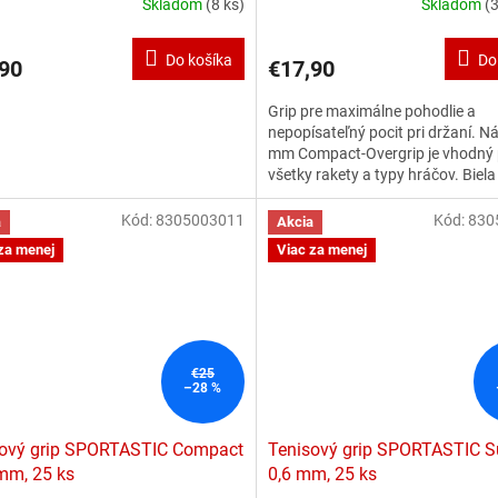
Skladom
(8 ks)
Skladom
(3
Do košíka
Do
90
€17,90
Grip pre maximálne pohodlie a
nepopísateľný pocit pri držaní. N
mm Compact-Overgrip je vhodný 
všetky rakety a typy hráčov. Biela
25 kusov.
Kód:
8305003011
Kód:
830
a
Akcia
za menej
Viac za menej
€25
–28 %
sový grip SPORTASTIC Compact
Tenisový grip SPORTASTIC 
mm, 25 ks
0,6 mm, 25 ks