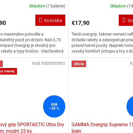
Skladom
(7 balenie)
Skladom
(14
Do košíka
Do
90
€17,90
re maximálne pohodlie a
Tenší overgrip takmer nemení veľ
sateľný pocit pri držaní. Náš 0,75
držadla rakety a zabezpečuje pri
mpact-Overgrip je vhodný pre
presné herné pocity. Napriek tom
 rakety a typy hráčov. Viacfarebná
vysoký komfort úchopu a hry s d
a po 25 kusoch.
absorpciou vlhkosti. Dlhá
životnosť.
Viacfarebná krabica p
Kód:
8305003001
K
a
Akcia
kusoch.
za menej
€28
–28 %
ový grip SPORTASTIC Ultra Dry
GAMMA Overgrip Supreme 1
m, modrý 25 ks
biely