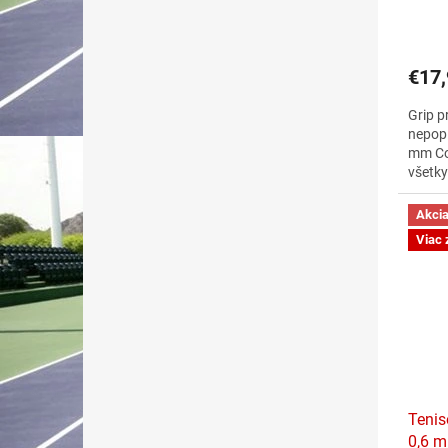
€17,
Grip p
nepopí
mm Co
všetky
krabic
Akci
Viac 
Tenis
0,6 m