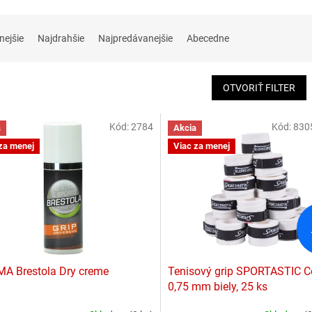
nejšie
Najdrahšie
Najpredávanejšie
Abecedne
OTVORIŤ FILTER
Kód:
2784
Kód:
830
a
Akcia
za menej
Viac za menej
A Brestola Dry creme
Tenisový grip SPORTASTIC 
0,75 mm biely, 25 ks