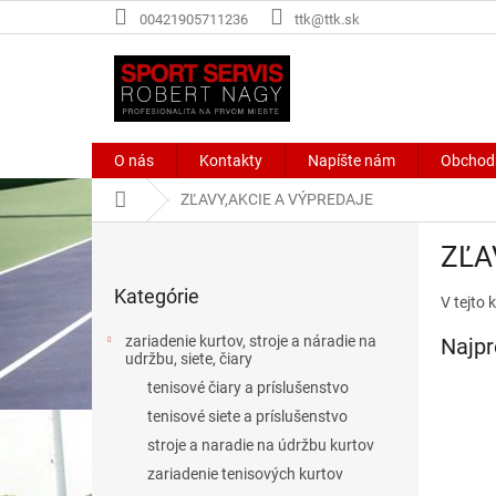
Prejsť
00421905711236
ttk@ttk.sk
na
obsah
O nás
Kontakty
Napíšte nám
Obchod
Domov
ZĽAVY,AKCIE A VÝPREDAJE
B
ZĽA
o
Preskočiť
č
Kategórie
kategórie
V tejto 
n
ý
zariadenie kurtov, stroje a náradie na
Najpr
p
udržbu, siete, čiary
a
tenisové čiary a príslušenstvo
n
tenisové siete a príslušenstvo
e
stroje a naradie na údržbu kurtov
l
zariadenie tenisových kurtov