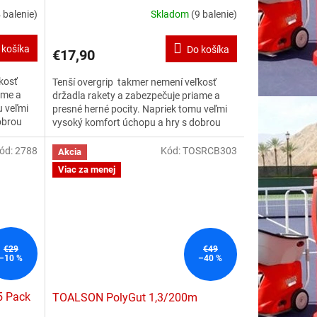
 balenie)
Skladom
(9 balenie)
 košíka
Do košíka
€17,90
kosť
Tenší overgrip takmer nemení veľkosť
ame a
držadla rakety a zabezpečuje priame a
u veľmi
presné herné pocity. Napriek tomu veľmi
obrou
vysoký komfort úchopu a hry s dobrou
absorpciou vlhkosti. Dlhá
o 25
životnosť.
Krabica 25 kusov. Farba biela
ód:
2788
Kód:
TOSRCB303
Akcia
Viac za menej
€29
€49
–10 %
–40 %
5 Pack
TOALSON PolyGut 1,3/200m