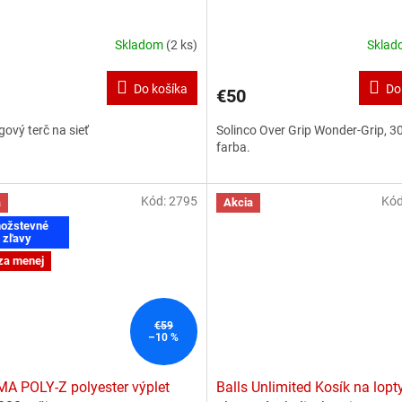
Skladom
(2 ks)
Skla
Do košíka
Do
€50
gový terč na sieť
Solinco Over Grip Wonder-Grip, 30
farba.
Kód:
2795
Kó
a
Akcia
ožstevné
zľavy
za menej
€59
–10 %
 POLY-Z polyester výplet
Balls Unlimited Kosík na lopt