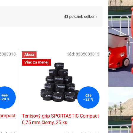
43
položiek celkom
5003010
Kód:
8305003013
Akcia
Viac za menej
€25
€25
–28 %
–28 %
Compact
Tenisový grip SPORTASTIC Compact
0,75 mm čierny, 25 ks