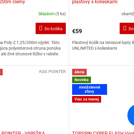
200m čierny
plastový s kolieskami
Skladom
(5 ks)
okamž
Do košíka
Do
€59
 Poly-Z 1,25/200m výplet. Táto
Plastový košík na tenisové lopty
júca polyesterová struna ponúka
UNLIMITED s kolieskami
 ale živé strunové lôžko v rakete.
Kód:
POINTER
a
Akcia
Novinka
množstevné
zľavy
Viac za menej
 POINTER - VAREŠKA
TOPSPIN CYBER FLASH Výpl