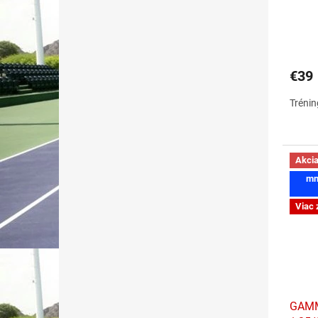
€39
Trénin
Akci
mn
Viac 
GAMMA