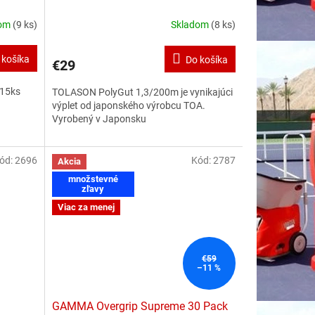
dom
(9 ks)
Skladom
(8 ks)
 košíka
Do košíka
€29
 15ks
TOLASON PolyGut 1,3/200m je vynikajúci
výplet od japonského výrobcu TOA.
Vyrobený v Japonsku
ód:
2696
Kód:
2787
Akcia
množstevné
zľavy
Viac za menej
€59
–11 %
GAMMA Overgrip Supreme 30 Pack