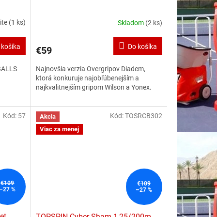
ite
(1 ks)
Skladom
(2 ks)
 košíka
Do košíka
€59
 BALLS
Najnovšia verzia Overgripov Diadem,
ktorá konkuruje najobľúbenejším a
najkvalitnejším gripom Wilson a Yonex.
Kód:
57
Kód:
TOSRCB302
Akcia
Viac za menej
€109
€109
–27 %
–27 %
et
TOPSPIN Cyber Sham 1,25/200m