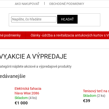
AKO NAKUPOVAŤ
OBCHODNÉ PODMIENKY
HĽADAŤ
né podmienky
články -údržba a revitalizacia antukových kurtov s
VY,AKCIE A VÝPREDAJE
kategórii nájdete akciové a výpredajové produkty
edávanejšie
Elektrická ťahacia
Tenisový terč na 
hlava Wise 2086
Skladom
(2 ks)
Skladom
(4 ks)
€39
€1 000