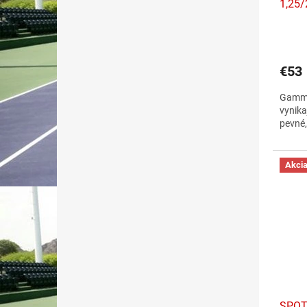
1,25/
€53
Gamma
vynika
pevné,
Akci
SPOT