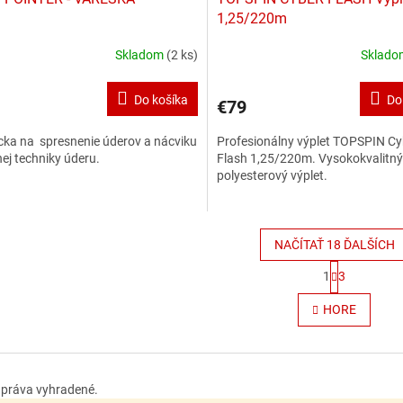
1,25/220m
Skladom
(2 ks)
Sklad
Priemerné
hodnotenie
produktu
Do košíka
Do
€79
je
3,1
ka na spresnenie úderov a nácviku
Profesionálny výplet TOPSPIN Cy
z
ej techniky úderu.
Flash 1,25/220m. Vysokokvalitný
5
polyesterový výplet.
hviezdičiek.
NAČÍTAŤ 18 ĎALŠÍCH
S
1
3
t
O
r
v
HORE
á
l
n
á
k
d
o
a
v
c
a
y práva vyhradené.