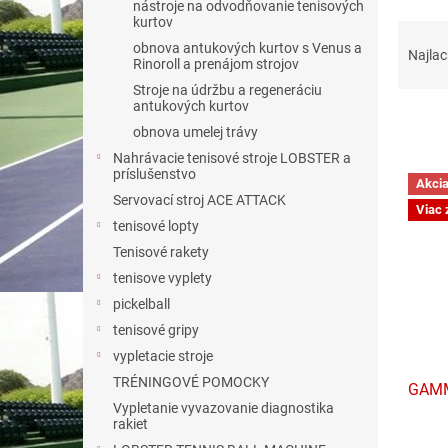
nástroje na odvodňovanie tenisových
kurtov
R
obnova antukových kurtov s Venus a
a
Najlac
Rinoroll a prenájom strojov
d
Stroje na údržbu a regeneráciu
e
antukových kurtov
n
obnova umelej trávy
i
Nahrávacie tenisové stroje LOBSTER a
e
V
príslušenstvo
p
Akci
ý
Servovací stroj ACE ATTACK
r
Viac 
p
o
tenisové lopty
i
d
Tenisové rakety
s
u
tenisove vyplety
p
k
r
pickelball
t
o
tenisové gripy
o
d
vypletacie stroje
v
u
TRÉNINGOVÉ POMOCKY
GAMM
k
Vypletanie vyvazovanie diagnostika
t
rakiet
o