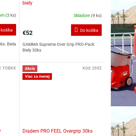
biely
dom
(3 ks)
Skladom
(9 ks)
 košíka
Do košíka
€52
ks. Biela
GAMMA Supreme Over Grip PRO-Pack
Biely 30ks
d:
TOBKK
Kód:
2692
Akcia
Viac za menej
y
Diadem PRO FEEL Overgrip 30ks