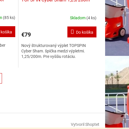
om
(85 ks)
Skladom
(4 ks)
 košíka
Do košíka
€79
ber
Nový štrukturovaný výplet TOPSPIN
Cyber Sham. špička medzi výpletmi.
1,25/200m. Pre vyššiu rotáciu.
Vytvoril Shoptet