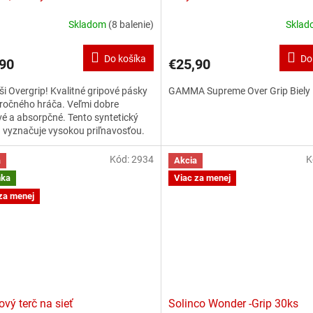
Skladom
(8 balenie)
Skla
Do košíka
Do
90
€25,90
ši Overgrip! Kvalitné gripové pásky
GAMMA Supreme Over Grip Biely
ročného hráča. Veľmi dobre
vé a absorpčné. Tento syntetický
 vyznačuje vysokou priľnavosťou.
 absorpcia vlhkosti, výnimočný
, dobrý pocit z gripu a loptičky -
Kód:
2934
K
a
Akcia
šetkým pri vysokých teplotách.
nka
Viac za menej
za menej
ový terč na sieť
Solinco Wonder -Grip 30ks