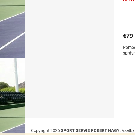
€79
Pomôc
správn
Z
á
Copyright 2026
SPORT SERVIS ROBERT NAGY
. Všetk
p