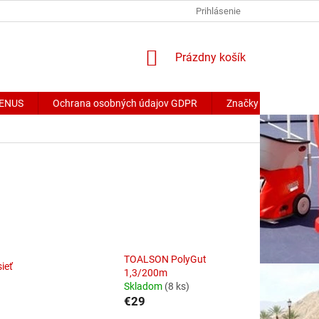
Prihlásenie
NÁKUPNÝ
Prázdny košík
KOŠÍK
 VENUS
Ochrana osobných údajov GDPR
Značky
TOALSON PolyGut
sieť
1,3/200m
Skladom
(8 ks)
€29