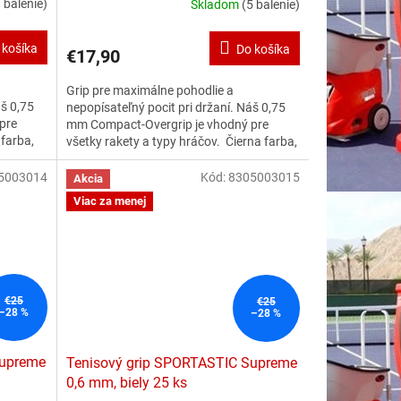
 balenie)
Skladom
(5 balenie)
 košíka
Do košíka
€17,90
Grip pre maximálne pohodlie a
áš 0,75
nepopísateľný pocit pri držaní. Náš 0,75
pre
mm Compact-Overgrip je vhodný pre
 farba,
všetky rakety a typy hráčov. Čierna farba,
25 kusov.
5003014
Kód:
8305003015
Akcia
Viac za menej
€25
€25
–28 %
–28 %
Supreme
Tenisový grip SPORTASTIC Supreme
0,6 mm, biely 25 ks