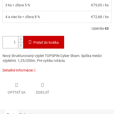
3 ks = zľava 5 %
€75,05
/ ks
4 a viac ks = zľava 8 %
€72,68
/ ks
Ušetríte
€0
Pridať do košíka
Nový štrukturovaný výplet TOPSPIN Cyber Sham. špička medzi
výpletmi. 1,25/200m. Pre vyššiu rotáciu.
Detailné informácie
OPÝTAŤ SA
ZDIEĽAŤ