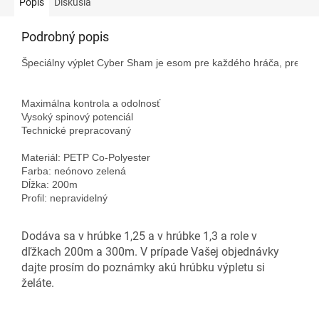
Popis
Diskusia
Podrobný popis
Špeciálny výplet Cyber Sham je esom pre každého hráča, pre ktoréh
Maximálna kontrola a odolnosť

Vysoký spinový potenciál

Technické prepracovaný

Materiál: PETP Co-Polyester

Farba: neónovo zelená

Dĺžka: 200m

Profil: nepravidelný
Dodáva sa v hrúbke 1,25 a v hrúbke 1,3 a role v
dľžkach 200m a 300m. V prípade Vašej objednávky
dajte prosím do poznámky akú hrúbku výpletu si
želáte.