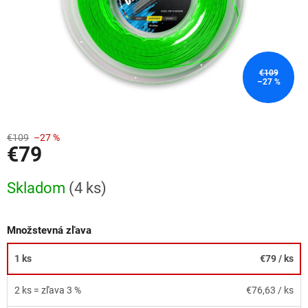
€109
–27 %
€109
–27 %
€79
Jednotková
Skladom
(4 ks)
cena:
Množstevná zľava
1 ks
€79
/ ks
2 ks = zľava 3 %
€76,63
/ ks