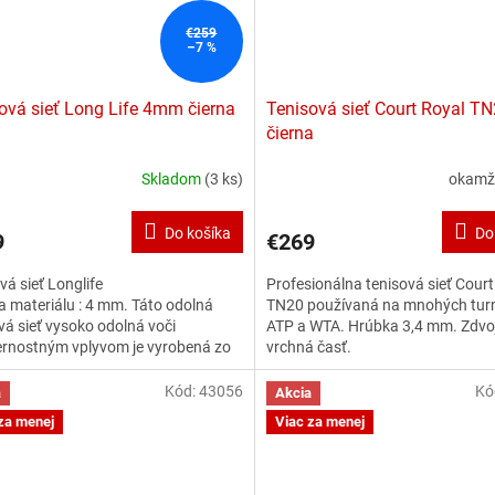
€259
–7 %
ová sieť Long Life 4mm čierna
Tenisová sieť Court Royal T
čierna
Skladom
(3 ks)
okamž
Do košíka
Do
9
€269
vá sieť Longlife
Profesionálna tenisová sieť Court
 materiálu : 4 mm. Táto odolná
TN20 používaná na mnohých tur
vá sieť vysoko odolná voči
ATP a WTA. Hrúbka 3,4 mm. Zdv
ernostným vplyvom je vyrobená zo
vrchná časť.
, krútenej polyetylénovej priadze.
dčilo nás to!
Kód:
43056
Kó
a
Akcia
za menej
Viac za menej