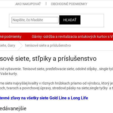
AKO NAKUPOVAŤ
OBCHODNÉ PODMIENKY
HĽADAŤ
né podmienky
články -údržba a revitalizacia antukových kurtov s
iete, čiary
tenisové siete a príslušenstvo
sové siete, stľpiky a príslušenstvo
é vybavenie. Tenisové siete, preďeľovacie siete, odolné stĺpiky , single ty
 Vaše kurty.
 siete najvyššej kvality v rôznych hrúbkach priamo od výrobcu, ktorý je l
ch, tvaroch a povrchovej úpravy, stredové pásky na siete,single tyčky a t
evné zľavy na všetky siete Gold Line a Long Life
edávanejšie