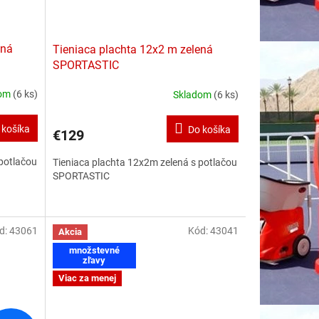
ená
Tieniaca plachta 12x2 m zelená
SPORTASTIC
dom
(6 ks)
Skladom
(6 ks)
 košíka
Do košíka
€129
 potlačou
Tieniaca plachta 12x2m zelená s potlačou
SPORTASTIC
d:
43061
Kód:
43041
Akcia
množstevné
zľavy
Viac za menej