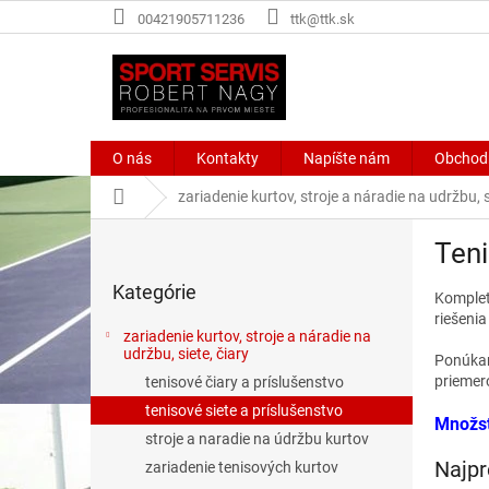
Prejsť
00421905711236
ttk@ttk.sk
na
obsah
O nás
Kontakty
Napíšte nám
Obchod
Domov
zariadenie kurtov, stroje a náradie na udržbu, s
B
Teni
o
Preskočiť
č
Kategórie
kategórie
Kompletn
n
riešenia
ý
zariadenie kurtov, stroje a náradie na
p
udržbu, siete, čiary
Ponúkame
a
priemero
tenisové čiary a príslušenstvo
n
tenisové siete a príslušenstvo
e
Množst
stroje a naradie na údržbu kurtov
l
Najpr
zariadenie tenisových kurtov