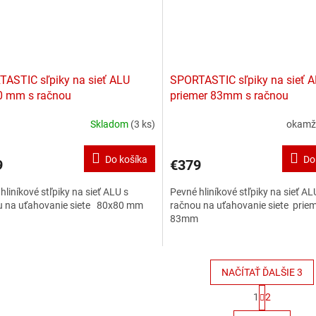
ASTIC sľpiky na sieť ALU
SPORTASTIC sľpiky na sieť 
0 mm s račnou
priemer 83mm s račnou
Skladom
(3 ks)
okamž
Do košíka
Do
9
€379
hliníkové stľpiky na sieť ALU s
Pevné hliníkové stľpiky na sieť AL
u na uťahovanie siete 80x80 mm
račnou na uťahovanie siete prie
83mm
NAČÍTAŤ ĎALŠIE 3
S
1
2
t
O
r