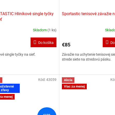
ASTIC Hliníkové single tyčky
Sportastic tenisové závažie n
eť
Skladom
(1 ks)
Skla
erné
tenie
ktu
Do košíka
Do
€85
ové single tyčky na sieť.
Závažie na uchytenie tenisovej sie
strede siete na stredovú pásku.
ičiek.
Kód:
43059
Kó
a
Akcia
ožstevné
Viac za menej
zľavy
za menej