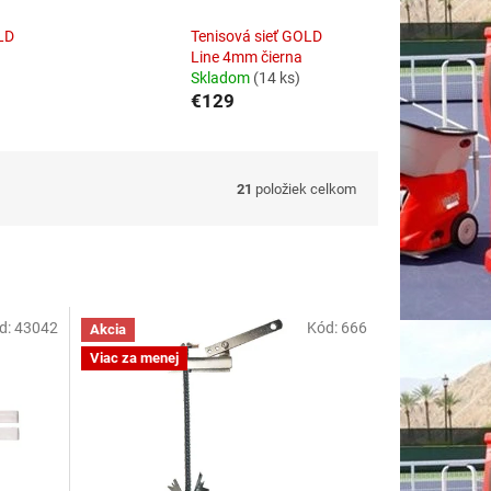
LD
Tenisová sieť GOLD
Line 4mm čierna
Skladom
(14 ks)
€129
21
položiek celkom
d:
43042
Kód:
666
Akcia
Viac za menej