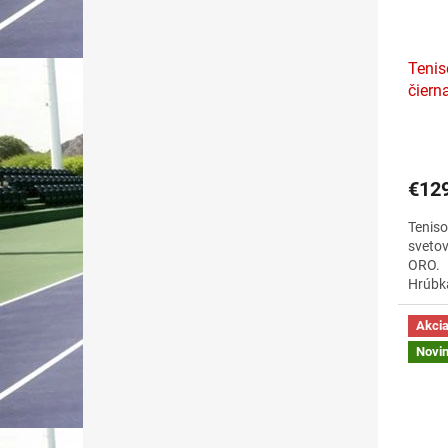
Tenis
čiern
€12
Teniso
svetov
ORO.
Hrúbka
teniso
bez uz
Akci
PPHT j
Novi
povet