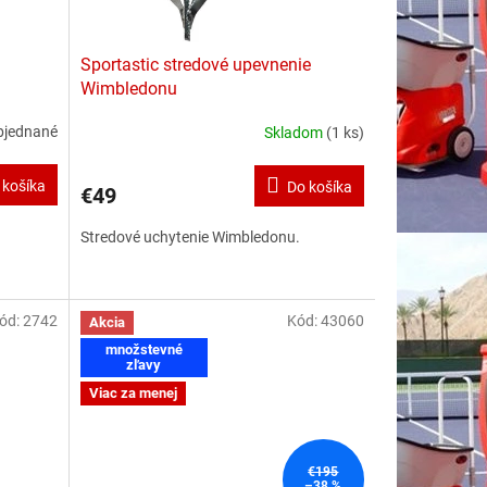
Sportastic stredové upevnenie
Wimbledonu
bjednané
Skladom
(1 ks)
 košíka
Do košíka
€49
Stredové uchytenie Wimbledonu.
ód:
2742
Kód:
43060
Akcia
množstevné
zľavy
Viac za menej
€195
–38 %