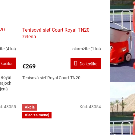
N20
Tenisová sieť Court Royal TN20
zelená
ite
(4 ks)
okamžite
(1 ks)
 košíka
Do košíka
€269
 Royal
Tenisová sieť Royal Court TN20.
najoch
ojená
d:
43055
Kód:
43054
Akcia
Viac za menej