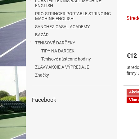
LOBSTER TENNIS BALL MACHINE-
o
d
ENGLISH
v
u
PRO-STRINGER PORTABLE STRINGING
Stre
k
MACHINE-ENGLISH
t
SANCHEZ-CASAL ACADEMY
o
BAZÁR
v
TENISOVÉ DARČEKY
TIPY NA DARCEK
€12
Tenisové nástenné hodiny
ZĽAVY,AKCIE A VÝPREDAJE
Stredo
firmy
Značky
Akci
Facebook
Viac 