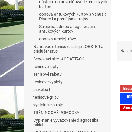
nástroje na odvodňovanie tenisových
kurtov
obnova antukových kurtov s Venus a
Rinoroll a prenájom strojov
Stroje na údržbu a regeneráciu
antukových kurtov
obnova umelej trávy
R
Nahrávacie tenisové stroje LOBSTER a
a
Najlac
príslušenstvo
d
Servovací stroj ACE ATTACK
e
tenisové lopty
n
Tenisové rakety
i
e
tenisove vyplety
V
p
Akci
pickelball
ý
r
mn
tenisové gripy
p
o
i
vypletacie stroje
d
Viac 
s
TRÉNINGOVÉ POMOCKY
u
p
Vypletanie vyvazovanie diagnostika
k
r
rakiet
t
o