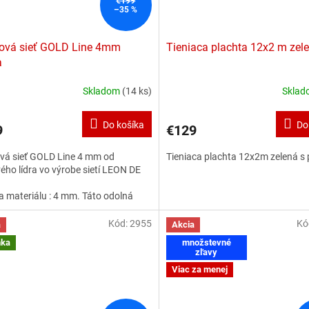
€199
–35 %
ová sieť GOLD Line 4mm
Tieniaca plachta 12x2 m zel
a
Skladom
(14 ks)
Skla
Do košíka
Do
9
€129
vá sieť GOLD Line 4 mm od
Tieniaca plachta 12x2m zelená s
ého lídra vo výrobe sietí LEON DE
 materiálu : 4 mm. Táto odolná
vá sieť vyrobená najmodernejšou
lovou technologiou z materiálu
Kód:
2955
Kó
a
Akcia
e vysoko odolná voči
nka
množstevné
ernostným vplyvom
zľavy
Viac za menej