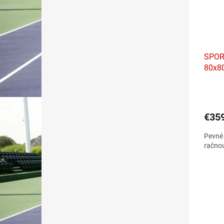
SPORT
80x8
€35
Pevné 
račno