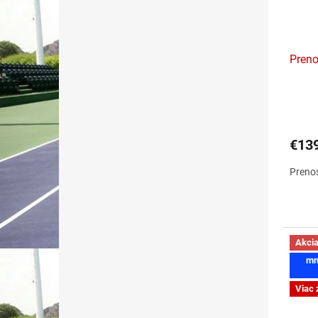
Preno
€13
Prenos
Akci
mn
Viac 