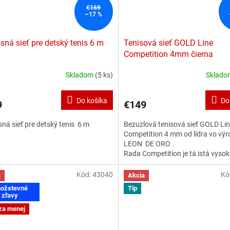
€169
–17 %
sná sieť pre detský tenis 6 m
Tenisová sieť GOLD Line
Competition 4mm čierna
Skladom
(5 ks)
Sklad
Do košíka
Do
9
€149
ná sieť pre detský tenis 6 m
Bezuzlová tenisová sieť GOLD Li
Competition 4 mm od lídra vo výro
LEON DE ORO .
Rada Competition je tá istá vysok
ako pri GOLD Line ale z lemom d
celej sieti pre lepšiu viditeľnosť sie
Kód:
43040
Kó
a
Akcia
ožstevné
Tip
zľavy
za menej