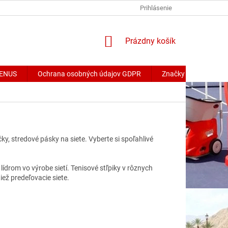
Prihlásenie
NÁKUPNÝ
Prázdny košík
KOŠÍK
 VENUS
Ochrana osobných údajov GDPR
Značky
čky, stredové pásky na siete. Vyberte si spoľahlivé
ídrom vo výrobe sietí. Tenisové stľpiky v rôznych
iež predeľovacie siete.