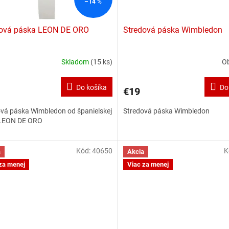
–14 %
dová páska LEON DE ORO
Stredová páska Wimbledon
Skladom
(15 ks)
O
Do košíka
Do
€19
vá páska Wimbledon od španielskej
Stredová páska Wimbledon
 LEON DE ORO
Kód:
40650
K
a
Akcia
za menej
Viac za menej