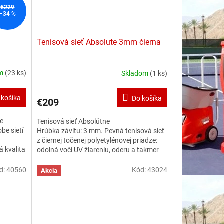
€229
–34 %
Tenisová sieť Absolute 3mm čierna
om
(23 ks)
Skladom
(1 ks)
 košíka
Do košíka
€209
ne
Tenisová sieť Absolútne
be sietí
Hrúbka závitu: 3 mm. Pevná tenisová sieť
z čiernej točenej polyetylénovej priadze:
á kvalita
odolná voči UV žiareniu, oderu a takmer
ookola
bez absorpcie vody. Najviac namáhané sú
te.
horné rady, preto sme v prvých 6 radoch
d:
40560
Kód:
43024
Akcia
tejto siete použili dvojitý rad sietí. To
výrazne zvyšuje životnosť. Dodáva sa
kompletne s krytým oceľovým lankom.