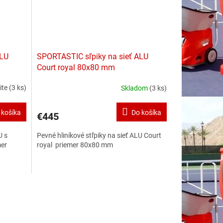
ALU
SPORTASTIC sľpiky na sieť ALU
Court royal 80x80 mm
ite
(3 ks)
Skladom
(3 ks)
 košíka
Do košíka
€445
U s
Pevné hliníkové stľpiky na sieť ALU Court
mer
royal priemer 80x80 mm