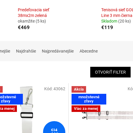
Predeľovacia sieť
Tenisová sieť GO
38mx2m zelená
Line 3 mm čierna
okamžite
(5 ks)
Skladom
(20 ks)
€469
€119
nejšie
Najdrahšie
Najpredávanejšie
Abecedne
OTVORIŤ FILTER
Kód:
43062
Kó
a
Akcia
ožstevné
množstevné
zľavy
zľavy
za menej
Viac za menej
€14