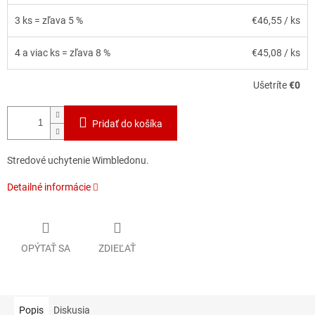
3 ks = zľava 5 %
€46,55
/ ks
4 a viac ks = zľava 8 %
€45,08
/ ks
Ušetríte
€0
Pridať do košíka
Stredové uchytenie Wimbledonu.
Detailné informácie
OPÝTAŤ SA
ZDIEĽAŤ
Popis
Diskusia