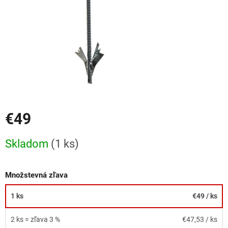
€49
Jednotková
Skladom
(1 ks)
cena:
Množstevná zľava
1 ks
€49
/ ks
2 ks = zľava 3 %
€47,53
/ ks