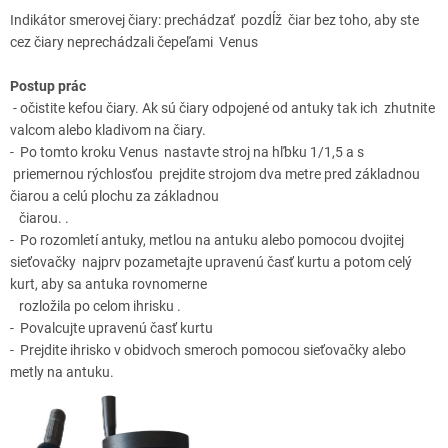
Indikátor smerovej čiary: prechádzať pozdĺž čiar bez toho, aby ste
cez čiary neprechádzali čepeľami Venus
Postup prác
- očistite kefou čiary. Ak sú čiary odpojené od antuky tak ich zhutnite
valcom alebo kladivom na čiary.
- Po tomto kroku Venus nastavte stroj na hľbku 1/1,5 a s
priemernou rýchlosťou prejdite strojom dva metre pred základnou
čiarou a celú plochu za základnou
čiarou. .
- Po rozomletí antuky, metlou na antuku alebo pomocou dvojitej
sieťovačky najprv pozametajte upravenú časť kurtu a potom celý
kurt, aby sa antuka rovnomerne
rozložila po celom ihrisku .
- Povalcujte upravenú časť kurtu
- Prejdite ihrisko v obidvoch smeroch pomocou sieťovačky alebo
metly na antuku.