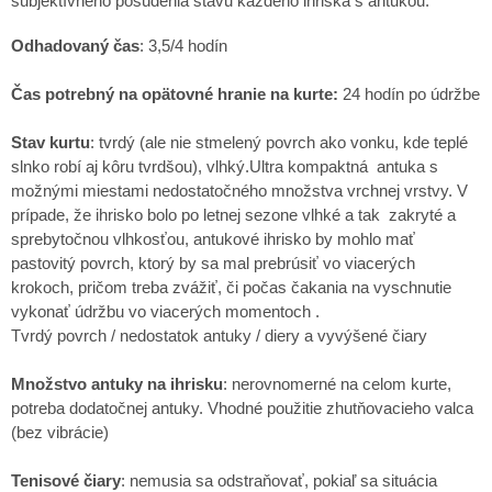
subjektívneho posúdenia stavu každého ihriska s antukou.
Odhadovaný čas
: 3,5/4 hodín
Čas potrebný na opätovné hranie na kurte:
24 hodín po údržbe
Stav kurtu
: tvrdý (ale nie stmelený povrch ako vonku, kde teplé
slnko robí aj kôru tvrdšou), vlhký.Ultra kompaktná antuka s
možnými miestami nedostatočného množstva vrchnej vrstvy. V
prípade, že ihrisko bolo po letnej sezone vlhké a tak zakryté a
sprebytočnou vlhkosťou, antukové ihrisko by mohlo mať
pastovitý povrch, ktorý by sa mal prebrúsiť vo viacerých
krokoch, pričom treba zvážiť, či počas čakania na vyschnutie
vykonať údržbu vo viacerých momentoch .
Tvrdý povrch / nedostatok antuky / diery a vyvýšené čiary
Množstvo antuky na ihrisku
: nerovnomerné na celom kurte,
potreba dodatočnej antuky. Vhodné použitie zhutňovacieho valca
(bez vibrácie)
Tenisové čiary
: nemusia sa odstraňovať, pokiaľ sa situácia