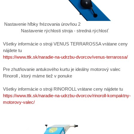
Nastavenie hľbky frézovania úrovňou 2
Nastavenie rýchlosti stroja - stredná rýchlosť
Všetky informácie o stroji VENUS TERRAROSSA vrátane ceny
nájdete tu
https://www.ttk.sk/naradie-na-udrzbu-dvorcov/venus-terrarossa/
Pre zhutňovanie antukového kurtu je ideálny motorový valec
Rinoroll , ktorý máme tiež v ponuke
Všetky informácie o stroji RINOROLL vrátane ceny nájdete tu
https://www.ttk.sk/naradie-na-udrzbu-dvorcov/rinoroll-kompaktny-
motorovy-valec/