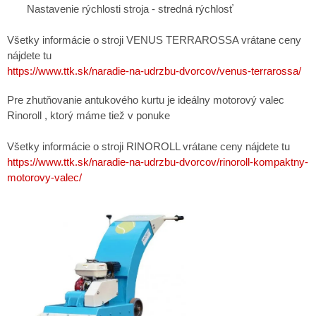
Nastavenie rýchlosti stroja - stredná rýchlosť
Všetky informácie o stroji VENUS TERRAROSSA vrátane ceny
nájdete tu
https://www.ttk.sk/naradie-na-udrzbu-dvorcov/venus-terrarossa/
Pre zhutňovanie antukového kurtu je ideálny motorový valec
Rinoroll , ktorý máme tiež v ponuke
Všetky informácie o stroji RINOROLL vrátane ceny nájdete tu
https://www.ttk.sk/naradie-na-udrzbu-dvorcov/rinoroll-kompaktny-
motorovy-valec/