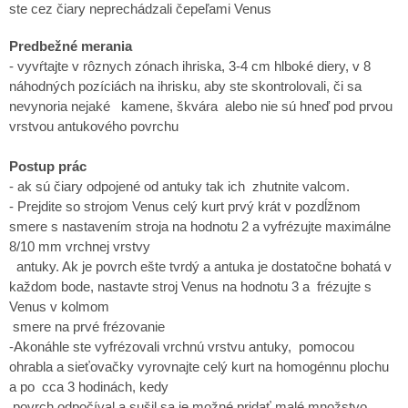
ste cez čiary neprechádzali čepeľami Venus
Predbežné merania
- vyvŕtajte v rôznych zónach ihriska, 3-4 cm hlboké diery, v 8
náhodných pozíciách na ihrisku, aby ste skontrolovali, či sa
nevynoria nejaké kamene,
škvára alebo nie sú hneď pod prvou
vrstvou antukového povrchu
Postup prác
- ak sú čiary odpojené od antuky tak ich zhutnite valcom.
- Prejdite so strojom Venus celý kurt prvý krát v pozdĺžnom
smere s nastavením stroja na hodnotu 2 a vyfrézujte maximálne
8/10 mm vrchnej vrstvy
antuky. Ak je povrch ešte tvrdý a antuka je dostatočne bohatá v
každom bode, nastavte stroj Venus na hodnotu 3 a frézujte s
Venus v kolmom
smere na prvé frézovanie
-Akonáhle ste vyfrézovali vrchnú vrstvu antuky, pomocou
ohrabla a sieťovačky vyrovnajte celý kurt na homogénnu plochu
a po cca 3 hodinách, kedy
povrch odpočíval a sušil sa je možné pridať malé množstvo