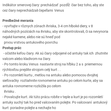
Indikátor smerovej čiary: prechádzať pozdĺž čiar bez toho, aby ste
cez čiary neprechádzali čepeľami Venus
Predbežné merania
- vyvŕtajte v rôznych zónach ihriska, 3-4 cm hlboké diery, v 8
náhodných pozíciách na ihrisku, aby ste skontrolovali, či sa nevynoria
nejaké kamene, alebo nie sú hneď pod
prvou vrstvou antukového povrchu
Postup prác
- očistite kefou čiary. Ak sú čiary odpojené od antuky tak ich zhutnite
valcom alebo kladivom na čiary.
- Po tomto kroku Venus nastavte stroj na hľbku 2 a s priemernou
rýchlosťou prejdite strojom celý kurt . .
- Po rozomletí kurtu , metlou na antuku alebo pomocou dvojitej
sieťovačky roztiahnite rovnomerne antuku po celom kurte, aby sa
antuka rovnomerne rozložila po celom
ihrisku .
- Povalcujte kurt. Ak túto prácu robíte v teple a kurt je po rozomletí
antuky suchý tak ho pred valcovaním polejte. Po valcovaní antukový
kurt poriadne polejte a nechajte ho