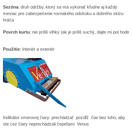
Sezóna
: druh údržby, ktorý sa má vykonať kľudne aj každý
mesiac pre zabezpečenie rovnakého odskoku a dobrého sklzu
hráča
Povrch kurtu
: nie príliš vlhký (ak je príliš suchý, dajte mi pol hod
Použitie
: Interiér a exteriér
Indikátor smerovej čiary: prechádzať pozdĺž čiar bez toho, aby
ste cez čiary neprechádzali čepeľami Venus