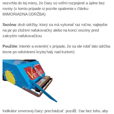
nezvrhla do tej miery, že čiary sú veľmi rozpojené a úplne bez
roviny (v tomto prípade si pozrite opatrenia v článku
MIMORIADNA ÚDRŽBA)
Sezóna
: druh údržby, ktorý sa má vykonať raz ročne, najlepšie
na jar po zložení nafukovačky alebo na konci sezóny pred
zakrytím nafukovačkou
Použitie
: Interiér a exteriér( v prípade, že sa ide robiť táto údržba
tesne po odstránení krytej haly nad kurtom)
Indikátor smerovej čiary: prechádzať pozdĺž čiar bez toho, aby