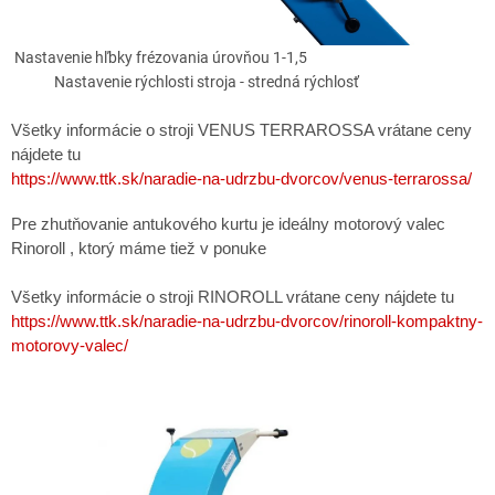
Nastavenie hľbky frézovania úrovňou 1-1,5
Nastavenie rýchlosti stroja - stredná rýchlosť
Všetky informácie o stroji VENUS TERRAROSSA vrátane ceny
nájdete tu
https://www.ttk.sk/naradie-na-udrzbu-dvorcov/venus-terrarossa/
Pre zhutňovanie antukového kurtu je ideálny motorový valec
Rinoroll , ktorý máme tiež v ponuke
Všetky informácie o stroji RINOROLL vrátane ceny nájdete tu
https://www.ttk.sk/naradie-na-udrzbu-dvorcov/rinoroll-kompaktny-
motorovy-valec/