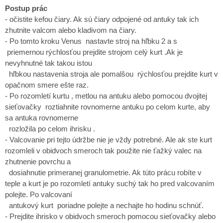
Postup prác
- očistite kefou čiary. Ak sú čiary odpojené od antuky tak ich
zhutnite valcom alebo kladivom na čiary.
- Po tomto kroku Venus nastavte stroj na hľbku 2 a s
priemernou rýchlosťou prejdite strojom celý kurt .Ak je
nevyhnutné tak takou istou
hľbkou nastavenia stroja ale pomalšou rýchlosťou prejdite kurt v
opačnom smere ešte raz.
- Po rozomletí kurtu , metlou na antuku alebo pomocou dvojitej
sieťovačky roztiahnite rovnomerne antuku po celom kurte, aby
sa antuka rovnomerne
rozložila po celom ihrisku .
- Valcovanie pri tejto údržbe nie je vždy potrebné. Ale ak ste kurt
rozomleli v obidvoch smeroch tak použite nie ťažký valec na
zhutnenie povrchu a
dosiahnutie primeranej granulometrie. Ak túto prácu robíte v
teple a kurt je po rozomletí antuky suchý tak ho pred valcovaním
polejte. Po valcovaní
antukový kurt poriadne polejte a nechajte ho hodinu schnúť.
- Prejdite ihrisko v obidvoch smeroch pomocou sieťovačky alebo