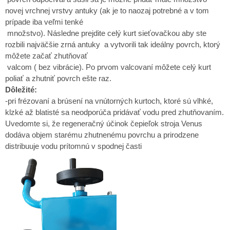
novej vrchnej vrstvy antuky (ak je to naozaj potrebné a v tom
prípade iba veľmi tenké
množstvo). Následne prejdite celý kurt sieťovačkou aby ste
rozbili najväčšie zrná antuky a vytvorili tak ideálny povrch, ktorý
môžete začať zhutňovať
valcom ( bez vibrácie). Po prvom valcovaní môžete celý kurt
poliať a zhutniť povrch ešte raz.
Dôležité:
-pri frézovaní a brúsení na vnútorných kurtoch, ktoré sú vlhké,
klzké až blatisté sa neodporúča pridávať vodu pred zhutňovaním.
Uvedomte si, že regeneračný účinok čepieľok stroja Venus
dodáva objem starému zhutnenému povrchu a prirodzene
distribuuje vodu prítomnú v spodnej časti