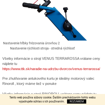
Nastavenie hľbky frézovania úrovňou 2
Nastavenie rýchlosti stroja - stredná rýchlosť
Všetky informácie o stroji VENUS TERRAROSSA vrátane ceny
nájdete tu
https://www.ttk.sk/naradie-na-udrzbu-dvorcov/venus-terrarossa/
Pre zhutňovanie antukového kurtu je ideálny motorový valec
Rinoroll , ktorý máme tiež v ponuke
Všetky informácie o stroji RINOROLL vrátane ceny nájdete tu
Tento web používa súbory cookie. Ďalším prechádzaním tohto webu
https://www.ttk.sk/naradie-na-udrzbu-dvorcov/rinoroll-kompaktny-
vyjadrujete súhlas s ich používaním.
ROZUMIEM
motorovy-valec/