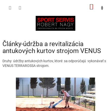
Prejsť
NÁKU
na
obsah
KOŠÍK
Články-údržba a revitalizácia
antukových kurtov strojom VENUS
Druhy údržby antukových kurtov, ktoré sa odporúčajú vykonávať s
VENUS TERRAROSSA strojom.
V
ý
p
i
s
č