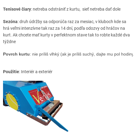
Tenisové čiary
: netreba odstrániť z kurtu, sieť netreba dať dole
Sezóna
: druh údržby sa odporúča raz za mesiac, v kluboch kde sa
hrá veľmi intenzívne tak raz za 14 dní, podľa odozvy od hráčov na
kurt. Ak chcete mať kurty v perfektnom stave tak to robte každé dva
týždne
Povrch kurtu
: nie príliš vlhký (ak je príliš suchý, dajte mu pol hodi
Použitie
: Interiér a exteriér