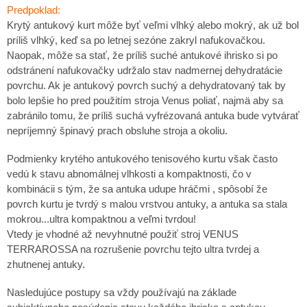
Predpoklad:
Krytý antukový kurt môže byť veľmi vlhký alebo mokrý, ak už bol
príliš vlhký, keď sa po letnej sezóne
zakryl nafukovačkou.
Naopak, môže sa stať, že príliš suché antukové ihrisko si po
odstránení nafukovačky udržalo stav nadmernej dehydratácie
povrchu. Ak je antukový povrch suchý a dehydratovaný tak by
bolo lepšie ho pred použitím stroja Venus poliať, najmä aby sa
zabránilo tomu, že príliš suchá vyfrézovaná antuka bude vytvárať
nepríjemný špinavý prach obsluhe stroja a okoliu.
Podmienky krytého antukového tenisového kurtu však často
vedú k stavu abnomálnej vlhkosti a kompaktnosti, čo v
kombinácii s tým, že sa antuka udupe hráčmi , spôsobí že
povrch kurtu je tvrdý s malou vrstvou antuky, a antuka sa stala
mokrou...ultra kompaktnou a veľmi tvrdou!
Vtedy je vhodné až nevyhnutné použiť stroj VENUS
TERRAROSSA na rozrušenie povrchu tejto ultra tvrdej a
zhutnenej antuky.
Nasledujúce postupy sa vždy používajú na základe