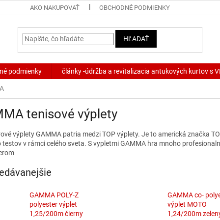
AKO NAKUPOVAŤ
OBCHODNÉ PODMIENKY
HĽADAŤ
né podmienky
články -údržba a revitalizacia antukových kurtov s
MA
MA tenisové výplety
rové výplety GAMMA patria medzi TOP výplety. Je to americká značka TOP 
o testov v rámci celého sveta. S vypletmi GAMMA hra mnoho profesionaln
lerom
edávanejšie
GAMMA POLY-Z
GAMMA co- polye
polyester výplet
výplet MOTO
1,25/200m čierny
1,24/200m zelen