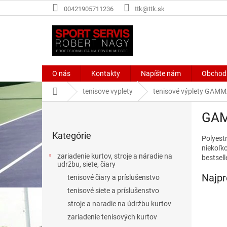
Prejsť
00421905711236
ttk@ttk.sk
na
obsah
O nás
Kontakty
Napíšte nám
Obchod
Domov
tenisove vyplety
tenisové výplety GAM
B
GAM
o
Preskočiť
č
Kategórie
kategórie
Polyest
n
niekoľk
ý
zariadenie kurtov, stroje a náradie na
bestsel
p
udržbu, siete, čiary
a
Najpr
tenisové čiary a príslušenstvo
n
tenisové siete a príslušenstvo
e
stroje a naradie na údržbu kurtov
l
zariadenie tenisových kurtov