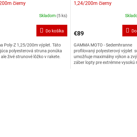
200m čierny
1,24/200m čierny
Skladom
(5 ks)
Skla
Do košíka
Do
€89
 Poly-Z 1,25/200m výplet. Táto
GAMMA MOTO - Sedemhranne
júca polyesterová struna ponúka
profilovaný polyesterový výplet 
 ale živé strunové lôžko v rakete.
umožňuje maximálny výkon a zv
záber lopty pre extrémne vysokú 
Víťaz testu - najlepší profilovaný 
O
v
l
á
d
a
c
i
e
p
r