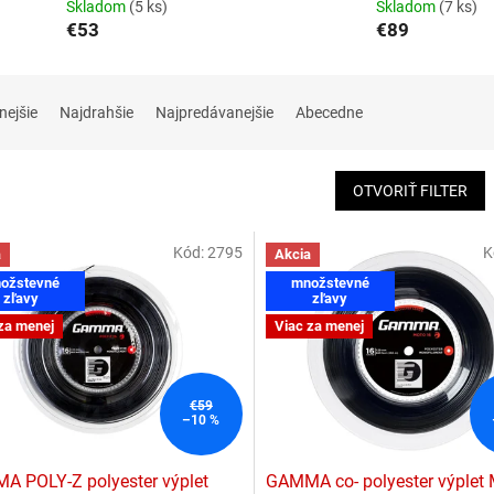
Skladom
(5 ks)
Skladom
(7 ks)
€53
€89
nejšie
Najdrahšie
Najpredávanejšie
Abecedne
OTVORIŤ FILTER
Kód:
2795
K
a
Akcia
ožstevné
množstevné
zľavy
zľavy
za menej
Viac za menej
€59
–10 %
 POLY-Z polyester výplet
GAMMA co- polyester výple