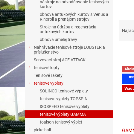
nástroje na odvodňovanie tenisových
kurtov
obnova antukových kurtov s Venus a
Rinoroll a prenájom strojov
R
Stroje na údržbu a regeneráciu
a
Najlac
antukových kurtov
d
obnova umelej trávy
e
Nahrávacie tenisové stroje LOBSTER a
n
príslušenstvo
i
Servovací stroj ACE ATTACK
e
V
tenisové lopty
p
Akci
ý
r
Tenisové rakety
mn
p
o
tenisove vyplety
i
d
Viac 
SOLINCO tenisové výplety
s
u
p
tenisove vyplety TOPSPIN
k
r
ISOSPEED tenisové výplety
t
o
tenisové výplety GAMMA
o
d
v
toalson tenisový výplet
u
pickelball
GAMMA
k