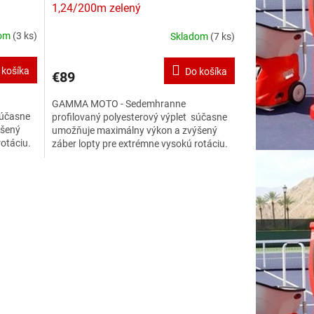
1,24/200m zelený
dom
(3 ks)
Skladom
(7 ks)
 košíka
Do košíka
€89
GAMMA MOTO - Sedemhranne
súčasne
profilovaný polyesterový výplet súčasne
ýšený
umožňuje maximálny výkon a zvýšený
rotáciu.
záber lopty pre extrémne vysokú rotáciu.
polyester
Víťaz testu - najlepší profilovaný polyester