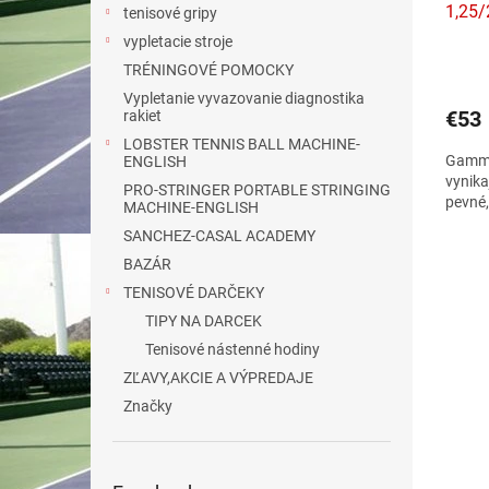
1,25/
t
tenisové gripy
o
vypletacie stroje
v
TRÉNINGOVÉ POMOCKY
Vypletanie vyvazovanie diagnostika
€53
rakiet
LOBSTER TENNIS BALL MACHINE-
Gamma
ENGLISH
vynika
PRO-STRINGER PORTABLE STRINGING
pevné,
MACHINE-ENGLISH
SANCHEZ-CASAL ACADEMY
BAZÁR
TENISOVÉ DARČEKY
TIPY NA DARCEK
Tenisové nástenné hodiny
ZĽAVY,AKCIE A VÝPREDAJE
Značky