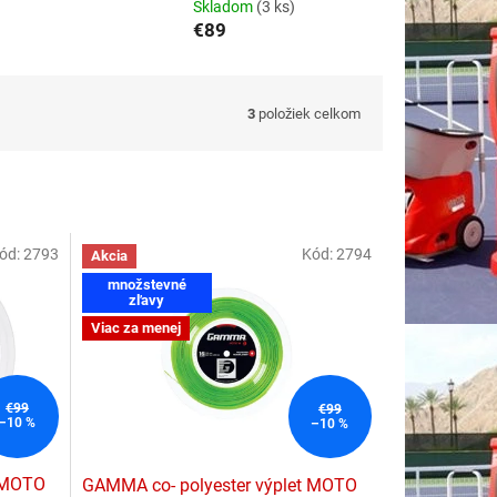
Skladom
(3 ks)
€89
3
položiek celkom
ód:
2793
Kód:
2794
Akcia
množstevné
zľavy
Viac za menej
€99
€99
–10 %
–10 %
t MOTO
GAMMA co- polyester výplet MOTO