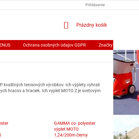
Prihlásenie
NÁKUPNÝ
Prázdny košík
KOŠÍK
 VENUS
Ochrana osobných údajov GDPR
Značky
kvalitných tenisových výrobkov. Ich výplety vyhrali
ych hracov a hraciek. Ich vyplet MOTO Z je svetovým
ster
GAMMA co- polyester
výplet MOTO
ý
1,24/200m čierny