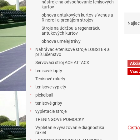
nástroje na odvodňovanie tenisových
kurtov
R
obnova antukových kurtov s Venus a
Rinoroll a prenájom strojov
a
Najlac
Stroje na údržbu a regeneráciu
d
antukových kurtov
e
obnova umelej trávy
n
i
Nahrávacie tenisové stroje LOBSTER a
príslušenstvo
e
V
Servovací stroj ACE ATTACK
p
Akci
ý
r
tenisové lopty
Viac 
p
o
Tenisové rakety
i
d
s
tenisove vyplety
u
p
pickelball
k
r
tenisové gripy
t
o
o
vypletacie stroje
d
v
TRÉNINGOVÉ POMOCKY
u
Čisti
Vypletanie vyvazovanie diagnostika
k
rakiet
t