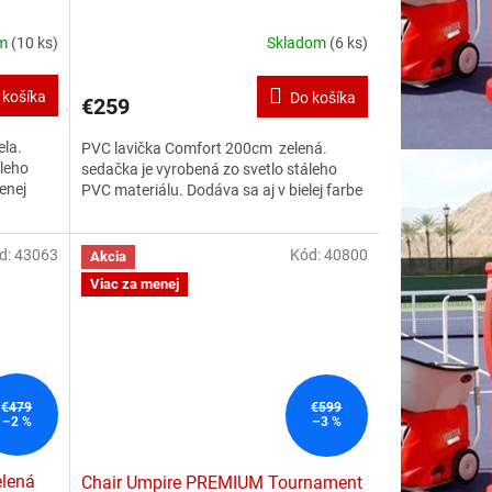
om
(10 ks)
Skladom
(6 ks)
Priemerné
hodnotenie
produktu
 košíka
Do košíka
€259
je
2,5
ela.
PVC lavička Comfort 200cm zelená.
z
áleho
sedačka je vyrobená zo svetlo stáleho
5
enej
PVC materiálu. Dodáva sa aj v bielej farbe
hviezdičiek.
d:
43063
Kód:
40800
Akcia
Viac za menej
€479
€599
–2 %
–3 %
elená
Chair Umpire PREMIUM Tournament