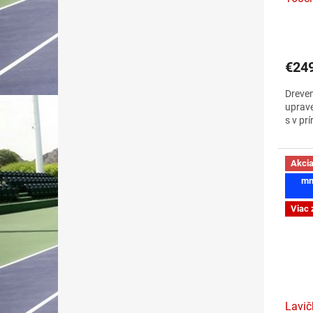
€24
Dreve
uprav
s v pr
Akci
mn
Viac 
Lavič