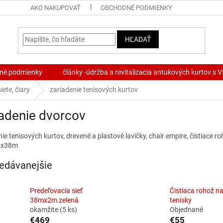
AKO NAKUPOVAŤ
OBCHODNÉ PODMIENKY
HĽADAŤ
né podmienky
články -údržba a revitalizacia antukových kurtov s
iete, čiary
zariadenie tenisových kurtov
adenie dvorcov
ie tenisových kurtov, drevené a plastové lavičky, chair empire, čistiace r
,5x38m
edávanejšie
Predeľovacia sieť
Čistiaca rohož n
38mx2m zelená
tenisky
okamžite
(5 ks)
Objednané
€469
€55