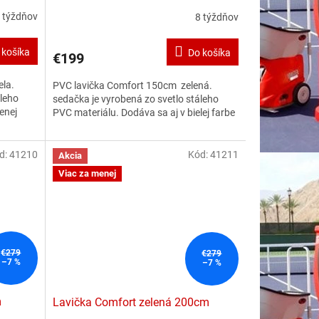
 týždňov
8 týždňov
 košíka
Do košíka
€199
ela.
PVC lavička Comfort 150cm zelená.
áleho
sedačka je vyrobená zo svetlo stáleho
enej
PVC materiálu. Dodáva sa aj v bielej farbe
d:
41210
Kód:
41211
Akcia
Viac za menej
€279
€279
–7 %
–7 %
m
Lavička Comfort zelená 200cm