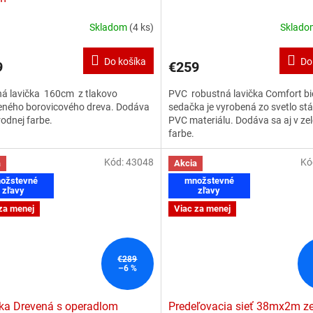
Skladom
(4 ks)
Sklad
Priemerné
hodnotenie
produktu
Do košíka
Do
9
€259
je
3,5
ná lavička 160cm z tlakovo
PVC robustná lavička Comfort bi
z
eného borovicového dreva. Dodáva
sedačka je vyrobená zo svetlo st
5
írodnej farbe.
PVC materiálu. Dodáva sa aj v zel
hviezdičiek.
farbe.
Kód:
43048
Kó
a
Akcia
ožstevné
množstevné
zľavy
zľavy
za menej
Viac za menej
€289
–6 %
ka Drevená s operadlom
Predeľovacia sieť 38mx2m z