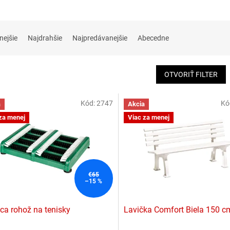
nejšie
Najdrahšie
Najpredávanejšie
Abecedne
OTVORIŤ FILTER
Kód:
2747
Kó
a
Akcia
za menej
Viac za menej
€65
–15 %
aca rohož na tenisky
Lavička Comfort Biela 150 c