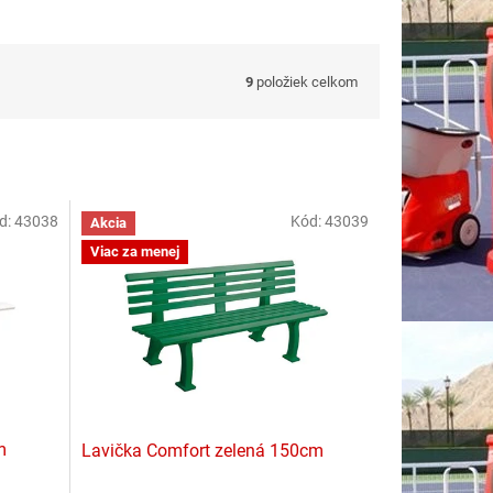
9
položiek celkom
d:
43038
Kód:
43039
Akcia
Viac za menej
m
Lavička Comfort zelená 150cm