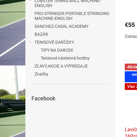
LOBSTER TENNIS BALL MACHINE-
o
ENGLISH
v
PRO-STRINGER PORTABLE STRINGING
MACHINE-ENGLISH
€55
SANCHEZ-CASAL ACADEMY
BAZÁR
Čistia
TENISOVÉ DARČEKY
TIPY NA DARCEK
Tenisové nástenné hodiny
ZĽAVY,AKCIE A VÝPREDAJE
Akci
Značky
mn
Viac 
Facebook
Lavič
160c