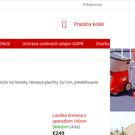
Prihlásenie
NÁKUPNÝ
Prázdny košík
KOŠÍK
 VENUS
Ochrana osobných údajov GDPR
Značky
ohože na tenisky, tieniace plachty 2x12m, predeľovacie
a
Lavička Drevená s
operadlom 160cm
Skladom
(4 ks)
€249