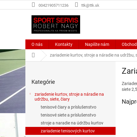
Prejsť
00421905711236
ttk@ttk.sk
na
obsah
O nás
Kontakty
Napíšte nám
Obchod
Domov
zariadenie kurtov, stroje a náradie na udržbu, s
B
Zari
o
Preskočiť
č
Kategórie
kategórie
Zariaden
n
siete 2
ý
zariadenie kurtov, stroje a náradie na
p
udržbu, siete, čiary
Najpr
a
tenisové čiary a príslušenstvo
n
tenisové siete a príslušenstvo
e
stroje a naradie na údržbu kurtov
l
zariadenie tenisových kurtov