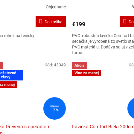
Objednané
8
Do košíka
Do
€199
ca rohož na tenisky
PVC robustná lavička Comfort bi
sedačka je vyrobená zo svetlo st
PVC materiálu. Dodáva sa aj v zel
farbe.
Kód:
43049
Kó
a
Akcia
ožstevné
Viac za menej
zľavy
za menej
€269
–7 %
ka Drevená s operadlom
Lavička Comfort Biela 200c
m