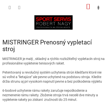
Prejsť
NÁKU
na
obsah
KOŠÍK
MISTRINGER Prenosný vypletací
stroj
MISTRINGER je malý , skladný a rýchlo rozložiteľný vypletacín stroj na
profesionálne vypletenie tenisových rakiet.
Petentovaný a revolučný systém uchytenia strún kliešťami ktoré nie
sú voľné a "lietajúce" ale pevne uchytené na podstavu stroja. Kliešte
držia strunu aj pri vysokom napnutí pevne a bez poškodenia výpletu
6-bodové uchytenie rámu rakety zaručuje nepoškodenie a
nezmenenie rámu rakety. Zloženie stroja trvá necelé dve minuty a
vypletenie rakety po získaní zručností do 25 minut.