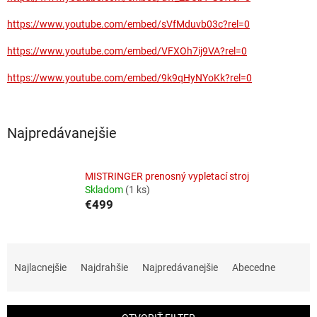
https://www.youtube.com/embed/sVfMduvb03c?rel=0
https://www.youtube.com/embed/VFXOh7ij9VA?rel=0
https://www.youtube.com/embed/9k9qHyNYoKk?rel=0
Najpredávanejšie
MISTRINGER prenosný vypletací stroj
Skladom
(1 ks)
€499
R
a
Najlacnejšie
Najdrahšie
Najpredávanejšie
Abecedne
d
e
n