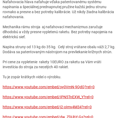
Naťahovacia hlava naťahuje vďaka patentovanému systému
napínania a špeciálnej prednapnutej pružine každú jednu strunu
rovnako a presne a bez potreby kalibrácie. Už nikdy žiadna kalibrácia
naťahovania.
Mechanika rámu stroja aj naťahovací mechanizmus zaručuje
dlhodobú a vždy presne vypletenú raketu. Bez potreby napojenia na
elektrickú sieť.
Napína struny od 13 kg do 35 kg. Celý stroj vrátane obalu váži 2,7 kg.
Dodáva sa patentovaným nástrojom na prevliekanie krížnych strún.
Pri cene za vypletenie rakety 10EURO za raketu sa Vám vráti
investícia do stroja za necelých 40 rakiet.
Tu je zopár krátkych videí o výrobku.
https://www.youtube.com/embed/sy0VmN-9QdQ?rel=0
https://www.youtube.com/embed/IPN5TnEXW_Y?rel=0
https://www.youtube.com/embed/j2-oImv4M34?rel=0
https://www.youtube.com/embed/dw_ZDUbY-Gs?rel=0