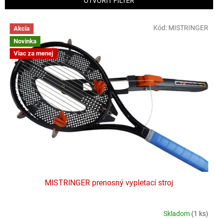
OTVORIŤ FILTER
i
e
V
p
Kód:
MISTRINGER
Akcia
ý
r
Novinka
p
o
Viac za menej
i
d
s
u
p
k
r
t
o
o
d
v
u
k
t
o
v
MISTRINGER prenosný vypletací stroj
Skladom
(1 ks)
Priemerné