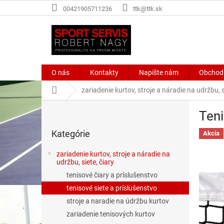
Prejsť
00421905711236
ttk@ttk.sk
na
obsah
O nás
Kontakty
Napíšte nám
Obchod
Domov
zariadenie kurtov, stroje a náradie na udržbu, s
B
Teni
o
Preskočiť
č
Kategórie
kategórie
Akcia
n
ý
zariadenie kurtov, stroje a náradie na
p
udržbu, siete, čiary
a
tenisové čiary a príslušenstvo
n
tenisové siete a príslušenstvo
e
stroje a naradie na údržbu kurtov
l
zariadenie tenisových kurtov