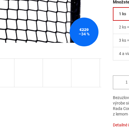
Množste
1 ks
2 ks 
€229
–34 %
3 ks 
4 a vi
Bezuzlov
výrobe s
Rada Comp
z lemom d
Detailné 