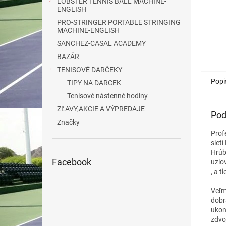
LOBSTER TENNIS BALL MACHINE-
ENGLISH
PRO-STRINGER PORTABLE STRINGING
MACHINE-ENGLISH
SANCHEZ-CASAL ACADEMY
BAZÁR
TENISOVÉ DARČEKY
Popi
TIPY NA DARCEK
Tenisové nástenné hodiny
ZĽAVY,AKCIE A VÝPREDAJE
Pod
Značky
Prof
siet
Hrúb
Facebook
uzlo
, a 
Veľm
dobr
ukonč
zdvo