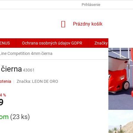
Prihlásenie
NÁKUPNÝ
Prázdny košík
KOŠÍK
 VENUS
Ochrana osobných údajov GDPR
Značky
Line Competition 4mm čierna
čierna
43061
otenia
Značka:
LEON DE ORO
4 %
9
ová
dom
(23 ks)