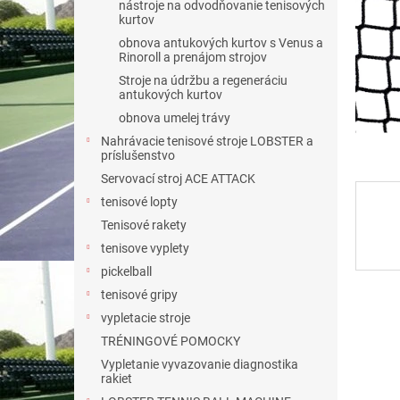
nástroje na odvodňovanie tenisových
kurtov
obnova antukových kurtov s Venus a
Rinoroll a prenájom strojov
Stroje na údržbu a regeneráciu
antukových kurtov
obnova umelej trávy
Nahrávacie tenisové stroje LOBSTER a
príslušenstvo
Servovací stroj ACE ATTACK
tenisové lopty
Tenisové rakety
tenisove vyplety
pickelball
tenisové gripy
vypletacie stroje
TRÉNINGOVÉ POMOCKY
Vypletanie vyvazovanie diagnostika
rakiet