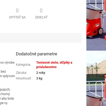
OPÝTAŤ SA
ZDIEĽAŤ
Dodatočné parametre
 vo výrobe
Tenisové siete, stľpiky a
Kategória
:
príslušenstvo
 bez
Záruka
:
2 roky
ým vplyvom
Hmotnosť
:
3 kg
spojoch,
m horný
é aby bola
gie vy