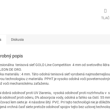
TLAČ
s
Diskusia
robný popis
esionálna tenisová sieť GOLD Line Competition 4 mm od svetového lídra
í LEON DE ORO.
ka materiálu : 4 mm. Táto odolná tenisová sieť vyrobená najmodernejšou
vou technologiou z materiálu PPHT je vysoko odolná voči poveternostn
tiež voči mechanickému zaťaženiu.
i dobrá odolnosť proti UV žiareniu, vysoká odolnosť proti roztrhnutiu v 
á odolnosť proti oderu, 0% absorpcia vody, odolná a ľahko sa čistí. 55 m
ovací lem siete je 4 násobne šitý PVC. Pri tejto technológii nie je dôležit
jená vrchná časť siete pretože odolnosť spojov tejto bez uzlovej technolo