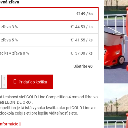
vná zľava
€149
/ ks
= zľava 3 %
€144,53
/ ks
= zľava 5 %
€141,55
/ ks
ac ks = zľava 8 %
€137,08
/ ks
Ušetríte
€0
Pridať do košíka
á tenisová sieť GOLD Line Competition 4 mm od lídra vo
ietí LEON DE ORO .
etition je tá istá vysoká kvalita ako pri GOLD Line ale
ookola celej sieti pre lepšiu viditeľnosť siete.
informácie