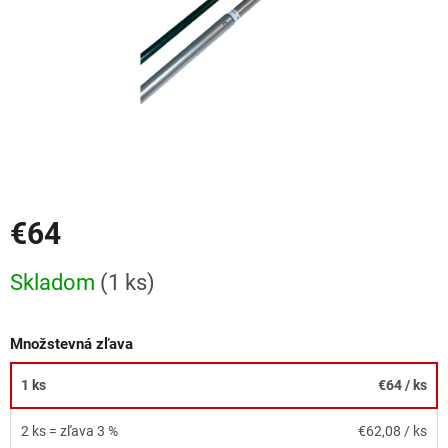
€64
Jednotková
Skladom
(1 ks)
cena:
Množstevná zľava
1 ks
€64
/ ks
2 ks = zľava 3 %
€62,08
/ ks