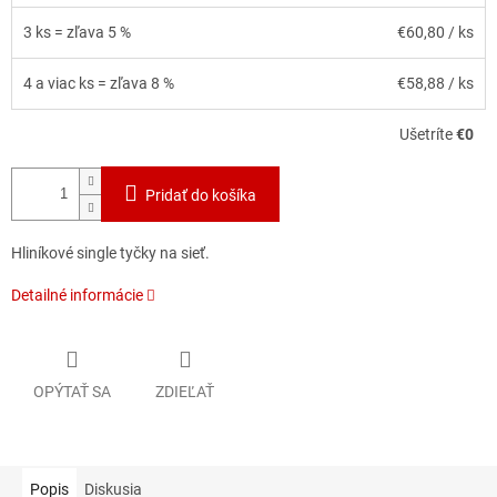
3 ks = zľava 5 %
€60,80
/ ks
4 a viac ks = zľava 8 %
€58,88
/ ks
Ušetríte
€0
Pridať do košíka
Hliníkové single tyčky na sieť.
Detailné informácie
OPÝTAŤ SA
ZDIEĽAŤ
Popis
Diskusia