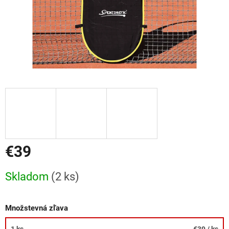
€39
Jednotková
Skladom
(2 ks)
cena:
Množstevná zľava
1 ks
€39
/ ks