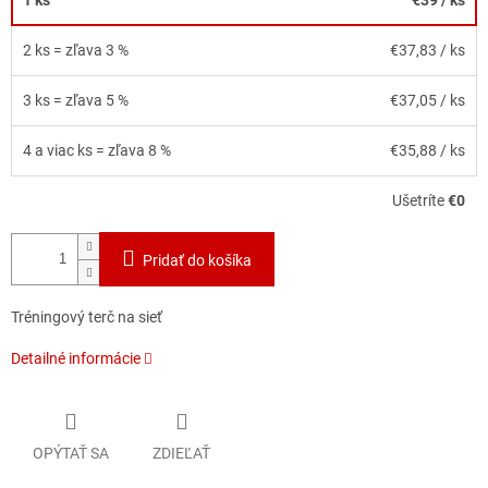
2 ks = zľava 3 %
€37,83
/ ks
3 ks = zľava 5 %
€37,05
/ ks
4 a viac ks = zľava 8 %
€35,88
/ ks
Ušetríte
€0
Pridať do košíka
Tréningový terč na sieť
Detailné informácie
OPÝTAŤ SA
ZDIEĽAŤ