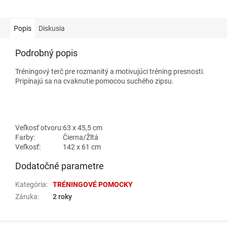
Popis
Diskusia
Podrobný popis
Tréningový terč pre rozmanitý a motivujúci tréning presnosti.
Pripínajú sa na cvaknutie pomocou suchého zipsu.
Veľkosť otvoru:
63 x 45,5 cm
Farby:
Čierna/Žltá
Veľkosť:
142 x 61 cm
Dodatočné parametre
Kategória
:
TRÉNINGOVÉ POMOCKY
Záruka
:
2 roky
Z