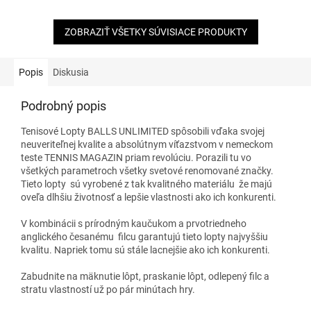
ZOBRAZIŤ VŠETKY SÚVISIACE PRODUKTY
Popis
Diskusia
Podrobný popis
Tenisové Lopty BALLS UNLIMITED spôsobili vďaka svojej
neuveriteľnej kvalite a absolútnym víťazstvom v nemeckom
teste TENNIS MAGAZIN priam revolúciu. Porazili tu vo
všetkých parametroch všetky svetové renomované značky.
Tieto lopty sú vyrobené z tak kvalitného materiálu že majú
oveľa dlhšiu životnosť a lepšie vlastnosti ako ich konkurenti.
V kombinácii s prírodným kaučukom a prvotriedneho
anglického česanému filcu garantujú tieto lopty najvyššiu
kvalitu. Napriek tomu sú stále lacnejšie ako ich konkurenti.
Zabudnite na mäknutie lôpt, praskanie lôpt, odlepený filc a
stratu vlastností už po pár minútach hry.