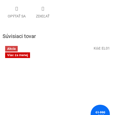
OPÝTAŤ SA
ZDIEĽAŤ
Súvisiaci tovar
Kód:
EL01
Akcia
Viac za menej
€1 990