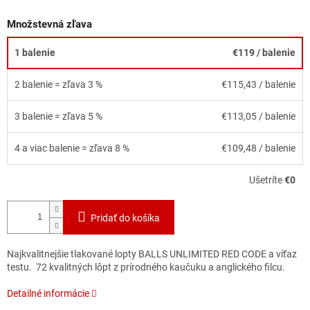
Množstevná zľava
1 balenie
€119
/ balenie
2 balenie = zľava 3 %
€115,43
/ balenie
3 balenie = zľava 5 %
€113,05
/ balenie
4 a viac balenie = zľava 8 %
€109,48
/ balenie
Ušetríte
€0
Pridať do košíka
Najkvalitnejšie tlakované lopty BALLS UNLIMITED RED CODE a víťaz
testu. 72 kvalitných lôpt z prírodného kaučuku a anglického filcu.
Detailné informácie