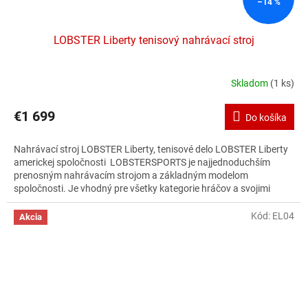
–14 %
LOBSTER Liberty tenisový nahrávací stroj
Skladom
(1 ks)
Priemerné
hodnotenie
produktu
€1 699
Do košíka
je
3,0
Nahrávací stroj LOBSTER Liberty, tenisové delo LOBSTER Liberty
z
americkej spoločnosti LOBSTERSPORTS je najjednoduchším
5
prenosným nahrávacím strojom a základným modelom
hviezdičiek.
spoločnosti. Je vhodný pre všetky kategorie hráčov a svojimi
funkciami uspokojí rekreačných hráčov, trénerov a nadchne
amatérskych hráčov a deti.
Kód:
EL04
Akcia
Tenisový trenažér na tenis Vám pomôže pri zlepšovaní vašej
hry. Nahravaci stroj tenis je vynikajúci doplnok k tréningu aj
zábave