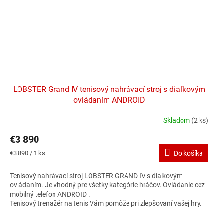
LOBSTER Grand IV tenisový nahrávací stroj s diaľkovým
ovládaním ANDROID
Skladom
(2 ks)
Priemerné
hodnotenie
€3 890
produktu
je
Jednotková
€3 890 / 1 ks
Do košíka
3,2
cena:
z
Tenisový nahrávací stroj LOBSTER GRAND IV s dialkovým
5
ovládaním. Je vhodný pre všetky kategórie hráčov. Ovládanie cez
hviezdičiek.
mobilný telefon ANDROID .
Tenisový trenažér na tenis Vám pomôže pri zlepšovaní vašej hry.
Nahravaci stroj tenis je vynikajúci doplnok k tréningu aj zábave.