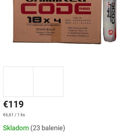
€119
Jednotková
€6,61 / 1 ks
cena:
Skladom
(23 balenie)