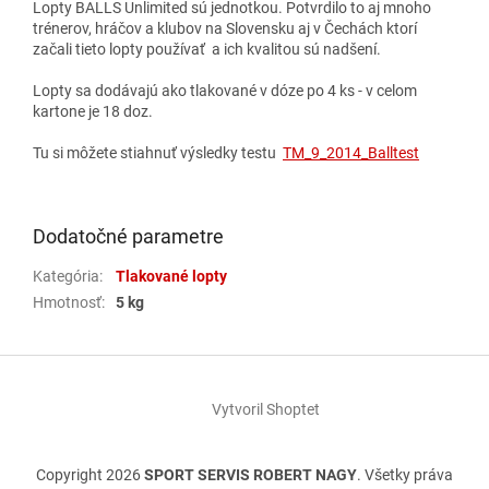
Lopty BALLS Unlimited sú jednotkou. Potvrdilo to aj mnoho
trénerov, hráčov a klubov na Slovensku aj v Čechách ktorí
začali tieto lopty používať a ich kvalitou sú nadšení.
Lopty sa dodávajú ako tlakované v dóze po 4 ks - v celom
kartone je 18 doz.
Tu si môžete stiahnuť výsledky testu
TM_9_2014_Balltest
Dodatočné parametre
Kategória
:
Tlakované lopty
Hmotnosť
:
5 kg
Z
á
Vytvoril Shoptet
p
ä
t
Copyright 2026
SPORT SERVIS ROBERT NAGY
. Všetky práva
i