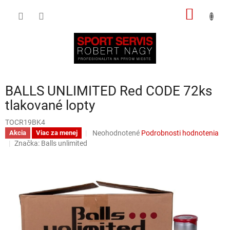
Prejsť
NÁKU
na
obsah
KOŠÍK
BALLS UNLIMITED Red CODE 72ks
tlakované lopty
TOCR19BK4
Priemerné
Neohodnotené
Podrobnosti hodnotenia
Akcia
Viac za menej
hodnotenie
Značka:
Balls unlimited
produktu
je
0,0
z
5
hviezdičiek.