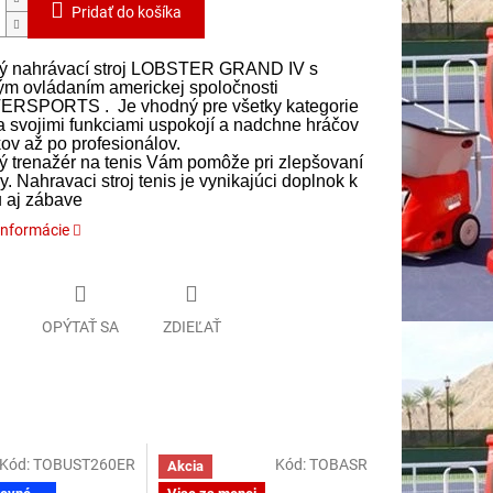
Pridať do košíka
ý nahrávací stroj LOBSTER GRAND IV s
ým ovládaním americkej spoločnosti
RSPORTS . Je vhodný pre všetky kategorie
a svojimi funkciami uspokojí a nadchne hráčov
kov až po profesionálov.
ý trenažér na tenis Vám pomôže pri zlepšovaní
y. Nahravaci stroj tenis je vynikajúci doplnok k
u aj zábave
informácie
OPÝTAŤ SA
ZDIEĽAŤ
Kód:
TOBUST260ER
Kód:
TOBASR
Akcia