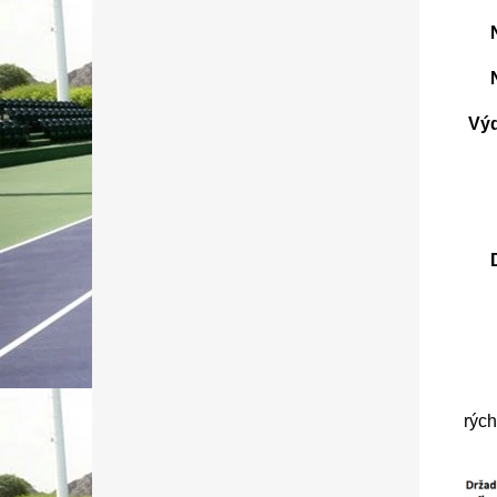
N
Výd
rých