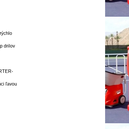
chlo
p drilov
URTER-
ci ľavou