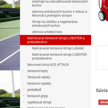
nástroje na odvodňovanie tenisových
kurtov
obnova antukových kurtov s Venus a
Rinoroll a prenájom strojov
Stroje na údržbu a regeneráciu
antukových kurtov
obnova umelej trávy
Nahrávacie tenisové stroje LOBSTER a
príslušenstvo
Nahrávacie tenisové stroje Lobster
Nahravacie tenisové stroje LOBSTER
prislušenstvo
Servovací stroj ACE ATTACK
tenisové lopty
Tenisové rakety
tenisove vyplety
Súvis
pickelball
tenisové gripy
Akci
vypletacie stroje