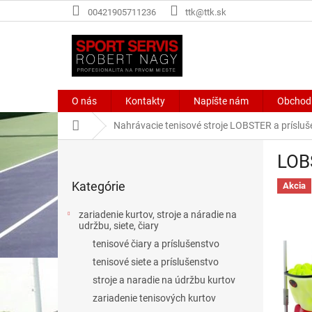
Prejsť
00421905711236
ttk@ttk.sk
na
obsah
O nás
Kontakty
Napíšte nám
Obchod
Domov
Nahrávacie tenisové stroje LOBSTER a príslu
B
LOBS
o
Preskočiť
č
Kategórie
kategórie
Akcia
n
ý
zariadenie kurtov, stroje a náradie na
p
udržbu, siete, čiary
a
tenisové čiary a príslušenstvo
n
tenisové siete a príslušenstvo
e
stroje a naradie na údržbu kurtov
l
zariadenie tenisových kurtov