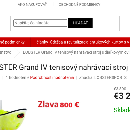
AKO NAKUPOVAŤ
OBCHODNÉ PODMIENKY
HĽADAŤ
né podmienky
články -údržba a revitalizacia antukových kurtov s
šenstvo
LOBSTER Grand IV tenisový nahrávací stroj s diaľkovým ov
TER Grand IV tenisový nahrávací stroj
Priemerné
1 hodnotenie
Podrobnosti hodnotenia
Značka:
LOBSTERSPORTS
hodnotenie
produktu
€3 890
€3 
je
3,0
z
Jednotk
Skla
5
cena:
hviezdičiek.