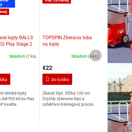
evné
Viac za menej
vy
enej
ané lopty BALLS
TOPSPIN Zberacia tuba
D Play Stage 2
na lopty
Ďalší
Skladom
(7 ks)
Skladom
(6 ks)
produkt
€22
šíka
Do košíka
é detské lopty
Zberač lôpt. Dľžka 120 cm.
IMITED 60 ks Play
Zrýchly zbieranie lôpt a
P kvalita
zefektívni tréningový proces.