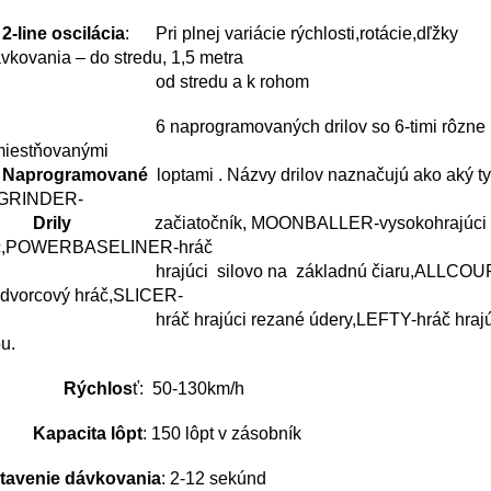
2-line oscilácia
: Pri plnej variácie rýchlosti,rotácie,dľžky
vkovania – do stredu, 1,5 metra
d stredu a k rohom
naprogramovaných drilov so 6-timi rôzne rý
miestňovanými
Naprogramované
loptami .
Názvy drilov naznačujú ako aký ty
.GRINDER-
Drily
začiatočník,
MOONBALLER-vysokohrajúci
č,POWERBASELINER-hráč
hrajúci
silovo na
základnú čiaru,ALLCO
odvorcový hráč,SLICER-
ráč hrajúci
rezané údery,LEFTY-hráč hrajú
ukou.
Rýchlos
ť: 50-130km/h
Kapacita lôpt
: 150 lôpt v zásobník
tavenie dávkovania
: 2-12 sekúnd