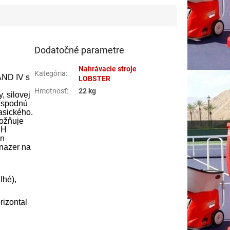
Dodatočné parametre
Nahrávacie stroje
Kategória
:
AND IV s
LOBSTER
Hmotnosť
:
22 kg
, silovej
m spodnú
lasického.
možňuje
PH
ín
enazer na
lhé),
rizontal