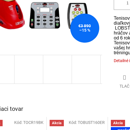
Tenisov
diaľkov
€3 890
LOBSTE
–15 %
hráčov 
od 6 ro
Tenisov
vašej hr
tréning
Detailné 
TLAČ
iaci tovar
Kód:
TOCR19BK
Kód:
TOBUST160ER
a
Akcia
Akcia