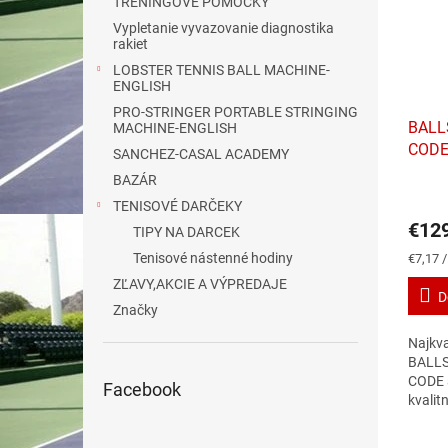
TRÉNINGOVÉ POMOCKY
Vypletanie vyvazovanie diagnostika
rakiet
LOBSTER TENNIS BALL MACHINE-
ENGLISH
PRO-STRINGER PORTABLE STRINGING
BALL
MACHINE-ENGLISH
CODE 
SANCHEZ-CASAL ACADEMY
lopty
BAZÁR
Priem
TENISOVÉ DARČEKY
hodno
€12
produ
TIPY NA DARCEK
je
Tenisové nástenné hodiny
Jednot
€7,17 /
2,7
cena:
ZĽAVY,AKCIE A VÝPREDAJE
z
D
5
Značky
hviezd
Najkva
BALLS
CODE a
Facebook
kvalit
kaučuk