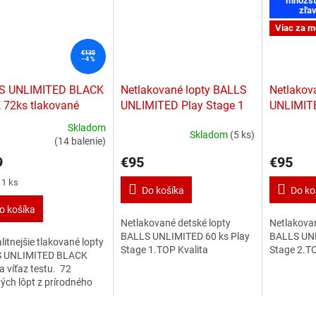
množst
zľa
Viac za m
€135
–4 %
S UNLIMITED BLACK
Netlakované lopty BALLS
Netlakov
72ks tlakované
UNLIMITED Play Stage 1
UNLIMITE
Skladom
Skladom
(5 ks)
erné
Priemerné
(14 balenie)
tenie
hodnotenie
9
€95
€95
ktu
produktu
je
ková
 1 ks
2,9
Do košíka
Do ko
z
o košíka
5
Netlakované detské lopty
Netlakovan
ičiek.
hviezdičiek.
BALLS UNLIMITED 60 ks Play
BALLS UNL
litnejšie tlakované lopty
Stage 1.TOP Kvalita
Stage 2.TO
 UNLIMITED BLACK
 víťaz testu. 72
ných lôpt z prírodného
u a anglického filcu.