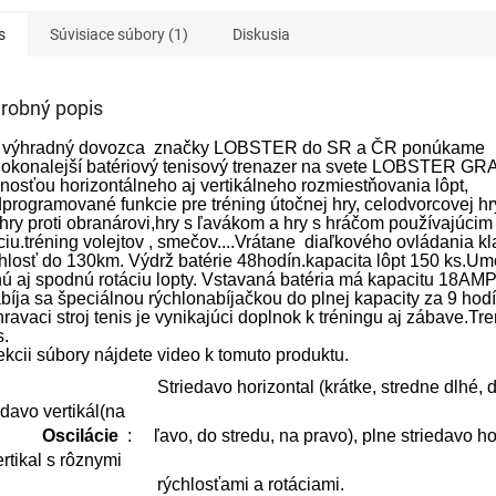
s
Súvisiace súbory (1)
Diskusia
robný popis
 výhradný dovozca značky LOBSTER do SR a ČR ponúkame
dokonalejší batériový tenisový trenazer na svete LOBSTER GR
osťou horizontálneho aj vertikálneho rozmiestňovania lôpt,
programované funkcie pre tréning útočnej hry, celodvorcovej hry
 hry proti obranárovi,hry s ľavákom a hry s hráčom používajúci
ciu.tréning volejtov , smečov....Vrátane diaľkového ovládania k
losť do 130km. Výdrž batérie 4­8hodín.kapacita lôpt 150 ks.U
ú aj spodnú rotáciu lopty. Vstavaná batéria má kapacitu 18AM
bíja sa špeciálnou rýchlonabíjačkou do plnej kapacity za 9 hod
ravaci stroj tenis je vynikajúci doplnok k tréningu aj zábave.Tr
s.
kcii súbory nájdete video k tomuto produktu.
Striedavo horizontal (krátke, stredne dlhé, d
edavo vertikál(na
Oscilácie
: ľavo,
do stredu, na pravo), plne striedavo ho
ertikal s rôznymi
chlosťami a rotáciami.