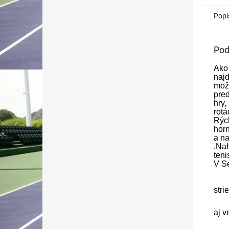
Popi
Pod
Ako
naj
možn
pred
hry,
rotá
Rých
horn
a na
.Nah
teni
V Se
stri
aj v
rý