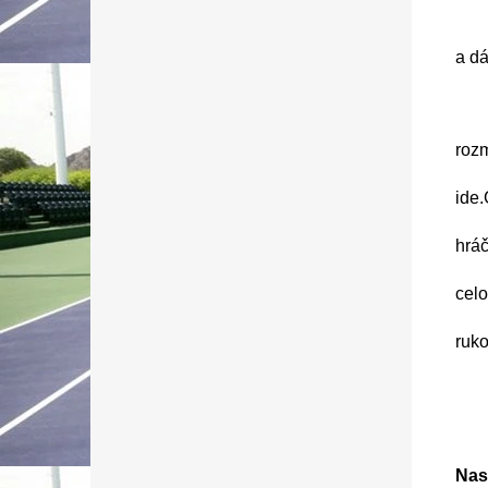
a dá
o
6 
roz
ide
hrá
cel
h
r
Nas