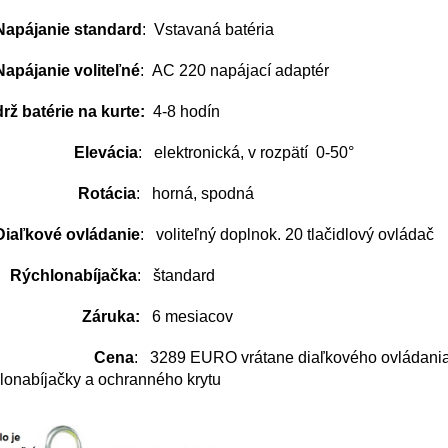
apájanie standard
: Vstavaná batéria
Napájanie voliteľné
: AC 220 napájací adaptér
rž batérie na kurte:
4-8 hodín
Elevácia
: elektronická, v rozpätí 0-50°
Rotácia
: horná, spodná
Diaľkové ovládanie
: voliteľný doplnok. 20 tlačidlový ovládač
Rýchlonabíjačka
: štandard
Záruka:
6 mesiacov
Cena
: 3289 EURO vrátane diaľkového ovládania
lonabíjačky a ochranného krytu