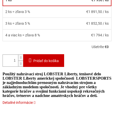
2 ks = zľava 3 %
€1 891,50
/ ks
3 ks = zľava 5 %
€1 852,50
/ ks
4 a viac ks = zľava 8 %
€1 794
/ ks
Ušetríte
€0
Pridať do košíka
Použitý nahrávací stroj LOBSTER Liberty, tenisové delo
LOBSTER Liberty americkej spoločnosti LOBSTERSPORTS
je najjednoduchším prenosným nahrávacím strojom a
základným modelom spoločnosti. Je vhodný pre všetky
kategorie hráčov a svojimi funkciami uspokojí rekreačných
hráčov, trénerov a nadchne amatérskych hráčov a deti.
Detailné informácie