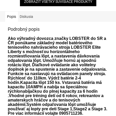
ZOBRAZIŤ VŠETKY SÚVISIACE PRODUKTY
Popis
Diskusia
Podrobný popis
Ako výhradný dovozca značky LOBSTER do SR a
ČR ponúkame základný model batériového
tenisového nahrávacieho stroja LOBSTER Elite
Liberty s možnosťou horizontálneho
rozmiestňovania lôpt, a nastavenia dávkovania
odpalovania lôpt. Umožňuje hornú aj spodnú
rotáciu lôpt. Ďiaľkové ovládanie ako volitelny
doplnok je na spustenie a zastavenie odpalovania.
Funkcie sa nastavujú na ovládacom panely stroja.
Rýchlosť do 110km. Výdrž batérie 2-4
hodín.Kapacita lôpt 150 ks. Vstavaná batéria má
kapacitu 10AMPH a nabíja sa špeciálnou
rýchlonabíjačkou do plnej kapacity za 6 hodín
.Vhodné pre tréning detí od 6 rokov, rekreantov a
amaterskych hráčov a do tenisových
akadémií.Systém odpaľovania lôpt umožňuje
používať aj lopty pre deti Stage 1,Stage2 a Stage 3.
Pre viac informácií volajte 0905711236.