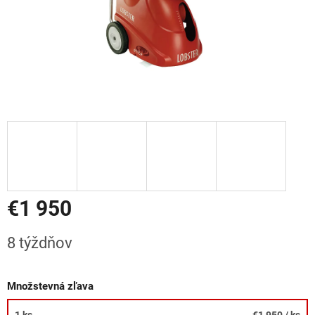
€1 950
Jednotková
8 týždňov
cena:
Množstevná zľava
1 ks
€1 950
/ ks