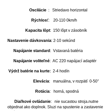
Oscilácie
: Striedavo horizontal
Rýchlos
ť: 20-110 0km/h
Kapacita lôpt
: 150 lôpt v zásobník
Nastavenie dávkovania
: 2-10 sekúnd
Napájanie standard
: Vstavaná batéria
Napájanie voliteľné
: AC 220 napájací adaptér
Výdrž batérie na kurte:
2-4 hodín
Elevácia
: manuálna, v rozpätí 0-50°
Rotácia
: horná, spodná
Diaľkové ovládanie
: nie sucastou stroja.nutne
objednat ako doplnok. Sluzi na spustenie a zastavenie