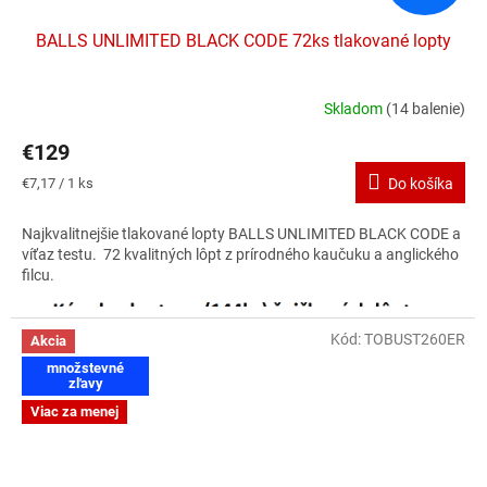
BALLS UNLIMITED BLACK CODE 72ks tlakované lopty
Skladom
(14 balenie)
Priemerné
hodnotenie
€129
produktu
je
Jednotková
€7,17 / 1 ks
Do košíka
2,7
cena:
z
Najkvalitnejšie tlakované lopty BALLS UNLIMITED BLACK CODE a
5
víťaz testu. 72 kvalitných lôpt z prírodného kaučuku a anglického
hviezdičiek.
filcu.
Kód:
TOBUST260ER
Akcia
množstevné
zľavy
Viac za menej