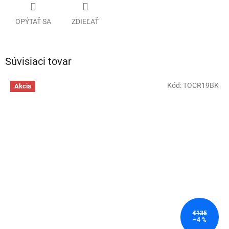
OPÝTAŤ SA
ZDIEĽAŤ
Súvisiaci tovar
Kód:
TOCR19BK
Akcia
€135
–4 %