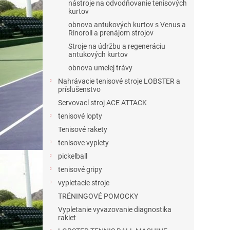
nástroje na odvodňovanie tenisových
kurtov
obnova antukových kurtov s Venus a
Rinoroll a prenájom strojov
Stroje na údržbu a regeneráciu
antukových kurtov
obnova umelej trávy
Nahrávacie tenisové stroje LOBSTER a
príslušenstvo
Servovací stroj ACE ATTACK
tenisové lopty
Tenisové rakety
tenisove vyplety
pickelball
tenisové gripy
vypletacie stroje
TRÉNINGOVÉ POMOCKY
Vypletanie vyvazovanie diagnostika
rakiet