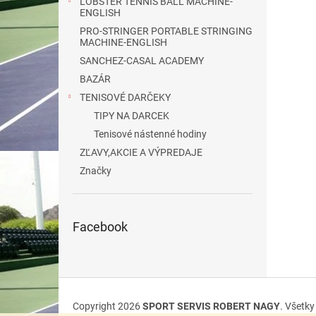
LOBSTER TENNIS BALL MACHINE-
ENGLISH
PRO-STRINGER PORTABLE STRINGING
MACHINE-ENGLISH
SANCHEZ-CASAL ACADEMY
BAZÁR
TENISOVÉ DARČEKY
TIPY NA DARCEK
Tenisové nástenné hodiny
ZĽAVY,AKCIE A VÝPREDAJE
Značky
Facebook
Z
á
Copyright 2026
SPORT SERVIS ROBERT NAGY
. Všetk
p