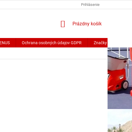
Prihlásenie
NÁKUPNÝ
Prázdny košík
KOŠÍK
 VENUS
Ochrana osobných údajov GDPR
Značky