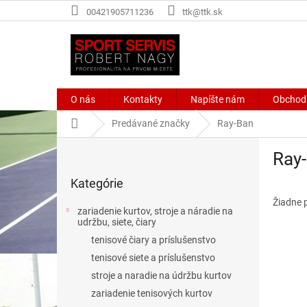
Prejsť
00421905711236
ttk@ttk.sk
na
obsah
O nás
Kontakty
Napíšte nám
Obchod
Domov
Predávané značky
Ray-Ban
B
Ray
o
Preskočiť
č
Kategórie
kategórie
n
ý
Žiadne 
zariadenie kurtov, stroje a náradie na
p
udržbu, siete, čiary
a
tenisové čiary a príslušenstvo
n
tenisové siete a príslušenstvo
e
stroje a naradie na údržbu kurtov
l
zariadenie tenisových kurtov