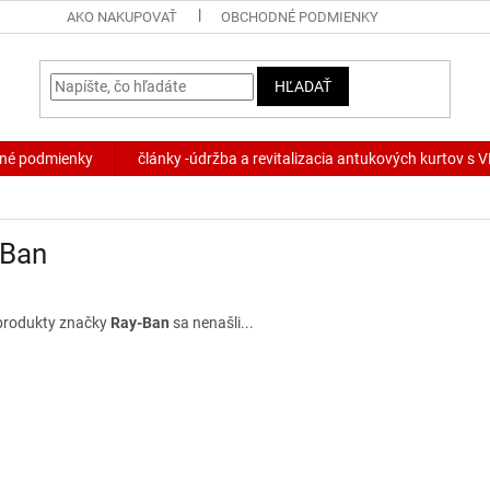
AKO NAKUPOVAŤ
OBCHODNÉ PODMIENKY
HĽADAŤ
né podmienky
články -údržba a revitalizacia antukových kurtov s
-Ban
produkty značky
Ray-Ban
sa nenašli...