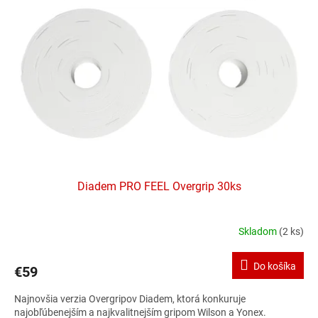
i
p
s
r
p
o
r
d
o
u
d
k
u
t
k
o
t
v
o
v
Diadem PRO FEEL Overgrip 30ks
Skladom
(2 ks)
Do košíka
€59
Najnovšia verzia Overgripov Diadem, ktorá konkuruje
najobľúbenejším a najkvalitnejším gripom Wilson a Yonex.