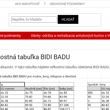
AKO NAKUPOVAŤ
OBCHODNÉ PODMIENKY
HĽADAŤ
né podmienky
články -údržba a revitalizacia antukových kurtov s
ostná tabuľka BIDI BADU
ákazníci. V tejto tabuľke nájdete veľkostnú tabuľku oblečenia BIDI BADU.