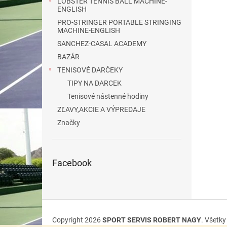
LOBSTER TENNIS BALL MACHINE-
ENGLISH
PRO-STRINGER PORTABLE STRINGING
MACHINE-ENGLISH
SANCHEZ-CASAL ACADEMY
BAZÁR
TENISOVÉ DARČEKY
TIPY NA DARCEK
Tenisové nástenné hodiny
ZĽAVY,AKCIE A VÝPREDAJE
Značky
Facebook
Z
á
Copyright 2026
SPORT SERVIS ROBERT NAGY
. Všetk
p