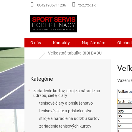
Prejsť
00421905711236
ttk@ttk.sk
na
obsah
O nás
Kontakty
Napíšte nám
Obchod
Domov
Veľkostná tabuľka BIDI BADU
B
Veľk
o
Preskočiť
č
Kategórie
kategórie
Vážení z
n
ý
zariadenie kurtov, stroje a náradie na
p
udržbu, siete, čiary
a
tenisové čiary a príslušenstvo
n
tenisové siete a príslušenstvo
e
stroje a naradie na údržbu kurtov
l
zariadenie tenisových kurtov