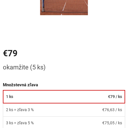
€79
Jednotková
okamžite
(5 ks)
cena:
Množstevná zľava
1 ks
€79
/ ks
2 ks = zľava 3 %
€76,63
/ ks
3 ks = zľava 5 %
€75,05
/ ks