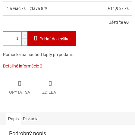
4 a viac ks = zľava 8 %
€11,96
/ ks
Ušetríte
€0
Pridať do košíka
Pomôcka na nadhod lopty pri podaní.
Detailné informácie
OPÝTAŤ SA
ZDIEĽAŤ
Popis
Diskusia
Podrobný popis