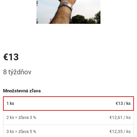
€13
Jednotková
8 týždňov
cena:
Množstevná zľava
1 ks
€13
/ ks
2 ks = zľava 3 %
€12,61
/ ks
3 ks = zľava 5 %
€12,35
/ ks