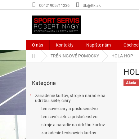
Prejsť
00421905711236
ttk@ttk.sk
na
obsah
O nás
Kontakty
Napíšte nám
Obchod
Domov
TRÉNINGOVÉ POMOCKY
HOLA-HOP
B
HOL
o
Preskočiť
č
Kategórie
kategórie
Akcia
n
ý
zariadenie kurtov, stroje a náradie na
p
udržbu, siete, čiary
a
tenisové čiary a príslušenstvo
n
tenisové siete a príslušenstvo
e
stroje a naradie na údržbu kurtov
l
zariadenie tenisových kurtov