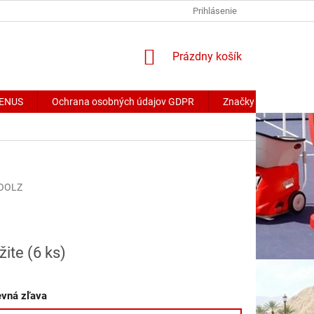
Prihlásenie
NÁKUPNÝ
Prázdny košík
KOŠÍK
 VENUS
Ochrana osobných údajov GDPR
Značky
OOLZ
ová
žite
(6 ks)
vná zľava