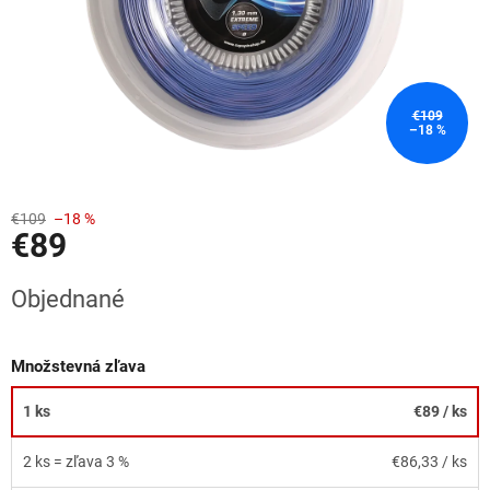
€109
–18 %
€109
–18 %
€89
Jednotková
Objednané
cena:
Množstevná zľava
1 ks
€89
/ ks
2 ks = zľava 3 %
€86,33
/ ks