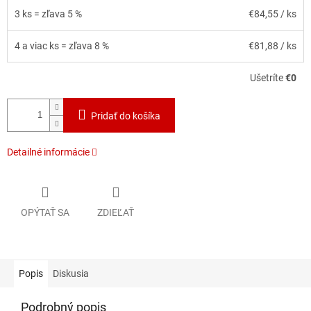
3 ks = zľava 5 %
€84,55
/ ks
4 a viac ks = zľava 8 %
€81,88
/ ks
Ušetríte
€0
Pridať do košíka
Detailné informácie
OPÝTAŤ SA
ZDIEĽAŤ
Popis
Diskusia
Podrobný popis