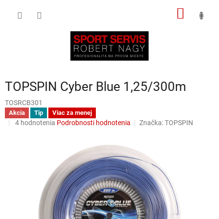
Prejsť
NÁKU
na
obsah
KOŠÍK
TOPSPIN Cyber Blue 1,25/300m
TOSRCB301
Akcia
Tip
Viac za menej
Priemerné
4 hodnotenia
Podrobnosti hodnotenia
Značka:
TOPSPIN
hodnotenie
produktu
je
4,8
z
5
hviezdičiek.