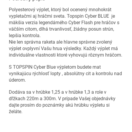
Polyesterový výplet, ktorý bol ocenený mnohokrát
vypletačmi aj hráčmi sveta. Topspin Cyber BLUE je
mäkšia verzia legendárného Cyber Flash pre hráčov s
väčším citom, dlhá trvanlivosť, žiádny posun strún,
lepšia kontrola.
Nie len správna raketa ale hlavne správne zvolený
výplet ovplyvní Vašu hrua výsledky. Každý výplet má
individuálne vlastnosti ktoré vyhovujú rôznym hráčom.
S TOPSPIN Cyber Blue výpletom budete mat
vynikajúcu rýchlosť lopty , absolútny cit a kontrolu nad
úderom.
Dodáva sa v hrúbke 1,25 a v hrúbke 1,3 a role v
dľžkach 220m a 300m. V prípade Vašej objednávky
dajte prosím do poznámky akú hrúbku výpletu si
želáte.