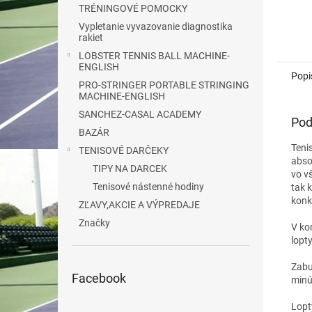
TRÉNINGOVÉ POMOCKY
Vypletanie vyvazovanie diagnostika
rakiet
LOBSTER TENNIS BALL MACHINE-
ENGLISH
Popi
PRO-STRINGER PORTABLE STRINGING
MACHINE-ENGLISH
SANCHEZ-CASAL ACADEMY
Pod
BAZÁR
Teni
TENISOVÉ DARČEKY
abso
TIPY NA DARCEK
vo v
Tenisové nástenné hodiny
tak 
konk
ZĽAVY,AKCIE A VÝPREDAJE
Značky
V ko
lopty
Zabu
Facebook
minú
Lopt