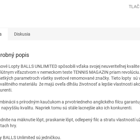
TLAČ
s
Diskusia
robný popis
sové Lopty BALLS UNLIMITED spôsobili vďaka svojej neuveriteľnej kvalite
lútnym víťazstvom v nemeckom teste TENNIS MAGAZIN priam revolúciu. P
šetkých parametroch všetky svetové renomované značky. Tieto lopty sú 
kvalitného materiálu že majú oveľa dlhšiu životnosť a lepšie vlastnosti ako
urenti.
mbinácii s prírodným kaučukom a prvotriedneho anglického filcu garantuj
 najvyššiu kvalitu. Napriek tomu sú stále lacnejšie ako ich konkurenti.
dnite na mäknutie lôpt, praskanie lôpt, odlepený filc a stratu vlastností u
tach hry.
y BALLS Unlimited sú jedničkou.