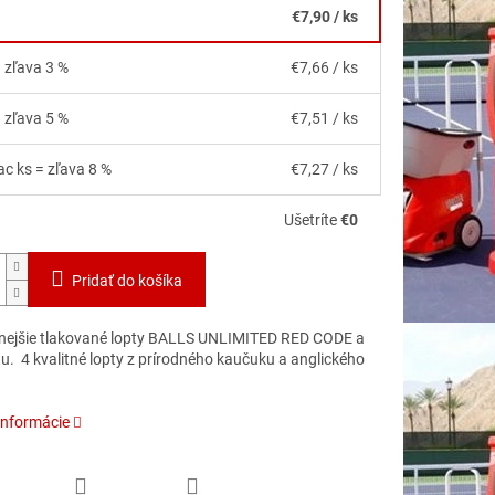
€7,90
/ ks
= zľava 3 %
€7,66
/ ks
= zľava 5 %
€7,51
/ ks
ac ks = zľava 8 %
€7,27
/ ks
Ušetríte
€0
Pridať do košíka
tnejšie tlakované lopty BALLS UNLIMITED RED CODE a
tu. 4 kvalitné lopty z prírodného kaučuku a anglického
informácie