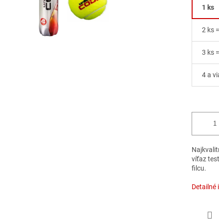
1 ks
2 ks 
3 ks 
4 a vi
Najkvali
víťaz tes
filcu.
Detailné 