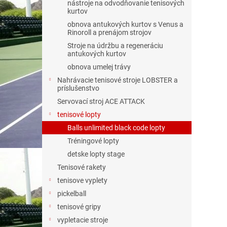
nástroje na odvodňovanie tenisových
kurtov
obnova antukových kurtov s Venus a
Rinoroll a prenájom strojov
Stroje na údržbu a regeneráciu
antukových kurtov
obnova umelej trávy
Nahrávacie tenisové stroje LOBSTER a
príslušenstvo
Servovací stroj ACE ATTACK
tenisové lopty
Balls unlimited black code lopty
Tréningové lopty
detske lopty stage
Tenisové rakety
tenisove vyplety
pickelball
tenisové gripy
vypletacie stroje