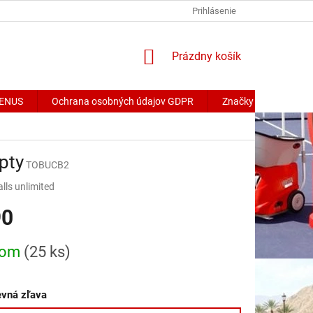
Prihlásenie
NÁKUPNÝ
Prázdny košík
KOŠÍK
 VENUS
Ochrana osobných údajov GDPR
Značky
pty
TOBUCB2
lls unlimited
90
ová
dom
(25 ks)
vná zľava