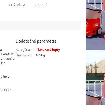
OPÝTAŤ SA
ZDIEĽAŤ
Dodatočné parametre
 a
Kategória
:
Tlakované lopty
orazili tu
Hmotnosť
:
0.5 kg
vyrobené z
 ich
ú tieto
ž po pár