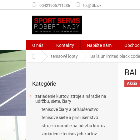
Prejsť
00421905711236
ttk@ttk.sk
na
obsah
O nás
Kontakty
Napíšte nám
Obchod
Domov
tenisové lopty
Balls unlimited black code
B
BAL
o
Preskočiť
č
Kategórie
kategórie
Akcia
n
ý
zariadenie kurtov, stroje a náradie na
p
udržbu, siete, čiary
a
tenisové čiary a príslušenstvo
n
tenisové siete a príslušenstvo
e
stroje a naradie na údržbu kurtov
l
zariadenie tenisových kurtov