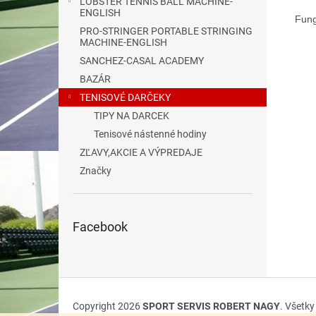
LOBSTER TENNIS BALL MACHINE-
ENGLISH
Fung
PRO-STRINGER PORTABLE STRINGING
MACHINE-ENGLISH
SANCHEZ-CASAL ACADEMY
BAZÁR
TENISOVÉ DARČEKY
TIPY NA DARCEK
Tenisové nástenné hodiny
ZĽAVY,AKCIE A VÝPREDAJE
Značky
Facebook
Z
á
Copyright 2026
SPORT SERVIS ROBERT NAGY
. Všetk
p