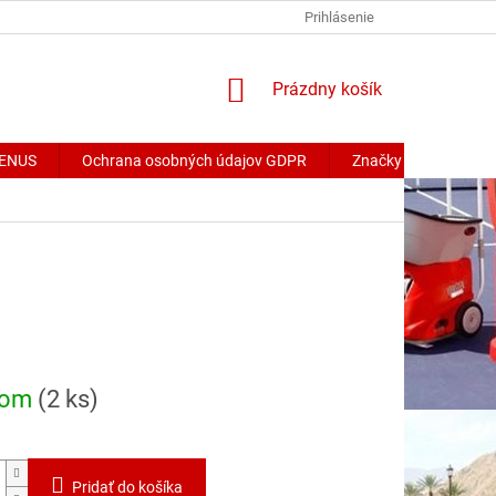
Prihlásenie
NÁKUPNÝ
Prázdny košík
KOŠÍK
 VENUS
Ochrana osobných údajov GDPR
Značky
ová
dom
(2 ks)
Pridať do košíka