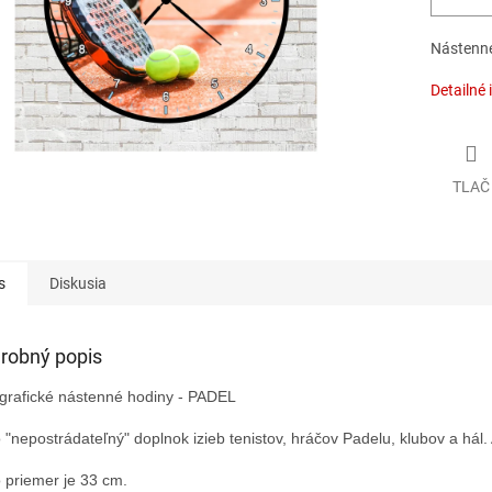
Nástenné
Detailné 
TLAČ
s
Diskusia
robný popis
grafické nástenné hodiny - PADEL
o "nepostrádateľný" doplnok izieb tenistov, hráčov Padelu, klubov a hál. 
 priemer je 33 cm.
