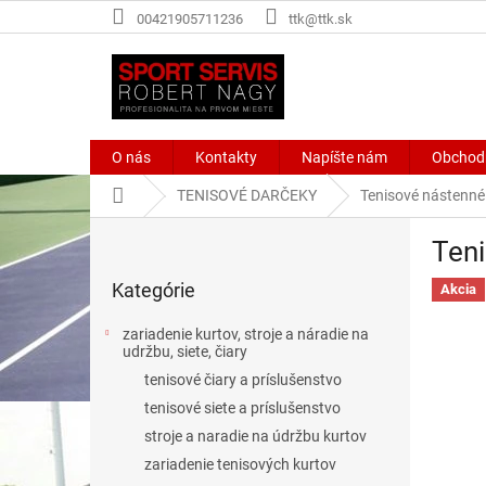
Prejsť
00421905711236
ttk@ttk.sk
na
obsah
O nás
Kontakty
Napíšte nám
Obchod
Domov
TENISOVÉ DARČEKY
Tenisové nástenné
B
Teni
o
Preskočiť
č
Kategórie
kategórie
Akcia
n
ý
zariadenie kurtov, stroje a náradie na
p
udržbu, siete, čiary
a
tenisové čiary a príslušenstvo
n
tenisové siete a príslušenstvo
e
stroje a naradie na údržbu kurtov
l
zariadenie tenisových kurtov