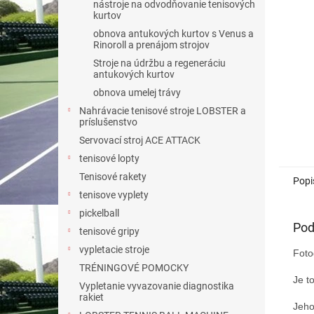
nástroje na odvodňovanie tenisových
kurtov
obnova antukových kurtov s Venus a
Rinoroll a prenájom strojov
Stroje na údržbu a regeneráciu
antukových kurtov
obnova umelej trávy
Nahrávacie tenisové stroje LOBSTER a
príslušenstvo
Servovací stroj ACE ATTACK
tenisové lopty
Tenisové rakety
Popi
tenisove vyplety
pickelball
Pod
tenisové gripy
vypletacie stroje
Foto
TRÉNINGOVÉ POMOCKY
Je t
Vypletanie vyvazovanie diagnostika
rakiet
Jeho