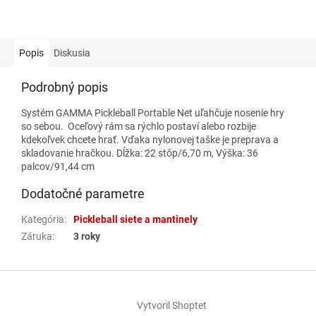
Popis
Diskusia
Podrobný popis
Systém GAMMA Pickleball Portable Net uľahčuje nosenie hry
so sebou. Oceľový rám sa rýchlo postaví alebo rozbije
kdekoľvek chcete hrať. Vďaka nylonovej taške je preprava a
skladovanie hračkou. Dĺžka: 22 stôp/6,70 m, Výška: 36
palcov/91,44 cm
Dodatočné parametre
Kategória
:
Pickleball siete a mantinely
Záruka
:
3 roky
Z
á
Vytvoril Shoptet
p