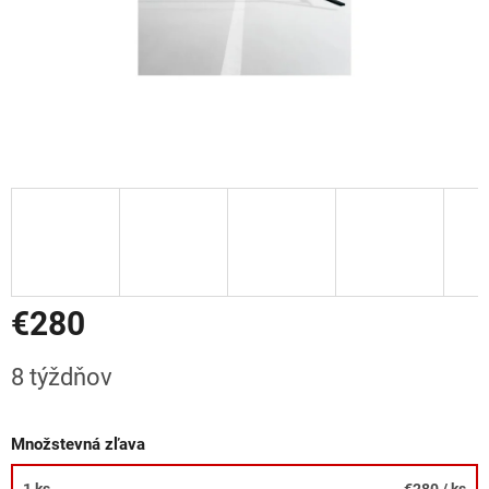
€280
Jednotková
8 týždňov
cena:
Množstevná zľava
1 ks
€280
/ ks