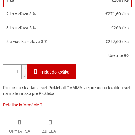
2 ks = zľava 3 %
€271,60
/ ks
3 ks = zľava 5 %
€266
/ ks
4 a viac ks = zľava 8 %
€257,60
/ ks
Ušetríte
€0
Pridať do košíka
Prenosná skladacia sieť Pickleball GAMMA Je prenosná kvalitná sieť
na malé ihrisko pre Pickleball.
Detailné informácie
OPÝTAŤ SA
ZDIEĽAŤ