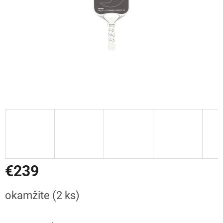
€239
Jednotková
okamžite
(2 ks)
cena: