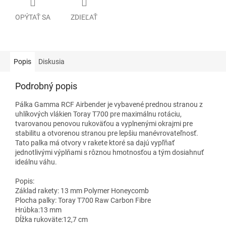
OPÝTAŤ SA
ZDIEĽAŤ
Popis
Diskusia
Podrobný popis
Pálka Gamma RCF Airbender je vybavené prednou stranou z
uhlíkových vlákien Toray T700 pre maximálnu rotáciu,
tvarovanou penovou rukoväťou a vyplnenými okrajmi pre
stabilitu a otvorenou stranou pre lepšiu manévrovateľnosť.
Tato palka má otvory v rakete ktoré sa dajú vypľňať
jednotlivými výplňami s rôznou hmotnosťou a tým dosiahnuť
ideálnu váhu.
Popis:
Základ rakety: 13 mm Polymer Honeycomb
Plocha palky: Toray T700 Raw Carbon Fibre
Hrúbka:13 mm
Dĺžka rukoväte:12,7 cm