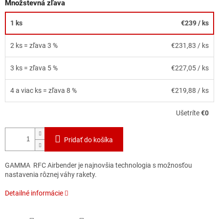
Množstevná zľava
1 ks
€239
/ ks
2 ks = zľava 3 %
€231,83
/ ks
3 ks = zľava 5 %
€227,05
/ ks
4 a viac ks = zľava 8 %
€219,88
/ ks
Ušetríte
€0
Pridať do košíka
GAMMA RFC Airbender je najnovšia technologia s možnosťou
nastavenia rôznej váhy rakety.
Detailné informácie