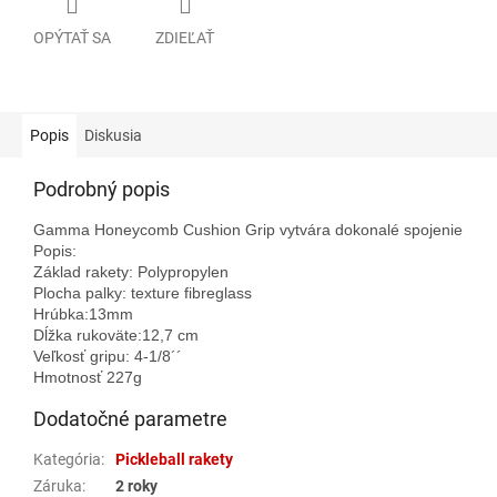
OPÝTAŤ SA
ZDIEĽAŤ
Popis
Diskusia
Podrobný popis
Gamma Honeycomb Cushion Grip vytvára dokonalé spojenie medz
Popis:
Základ rakety: Polypropylen
Plocha palky: texture fibreglass
Hrúbka:13mm
Dĺžka rukoväte:12,7 cm
Veľkosť gripu: 4-1/8´´
Hmotnosť 227g
Dodatočné parametre
Kategória
:
Pickleball rakety
Záruka
:
2 roky