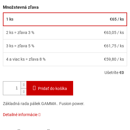
Množstevná zľava
1 ks
€65
/ ks
2 ks = zľava 3 %
€63,05
/ ks
3 ks = zľava 5 %
€61,75
/ ks
4 a viac ks = zľava 8 %
€59,80
/ ks
Ušetríte
€0
Pridať do košíka
Základná rada páliek GAMMA . Fusion power.
Detailné informácie