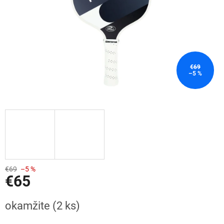
€69
–5 %
€69
–5 %
€65
Jednotková
okamžite
(2 ks)
cena: