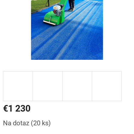
€1 230
Jednotková
Na dotaz
(20 ks)
cena: