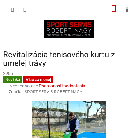
Prejsť
NÁKU
na
obsah
KOŠÍK
Revitalizácia tenisového kurtu z
umelej trávy
2985
Novinka
Viac za menej
Priemerné
Neohodnotené
Podrobnosti hodnotenia
hodnotenie
Značka:
SPORT SERVIS ROBERT NAGY
produktu
je
0,0
z
5
hviezdičiek.