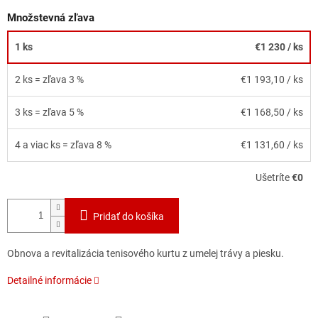
Množstevná zľava
1 ks
€1 230
/ ks
2 ks = zľava 3 %
€1 193,10
/ ks
3 ks = zľava 5 %
€1 168,50
/ ks
4 a viac ks = zľava 8 %
€1 131,60
/ ks
Ušetríte
€0
Pridať do košíka
Obnova a revitalizácia tenisového kurtu z umelej trávy a piesku.
Detailné informácie