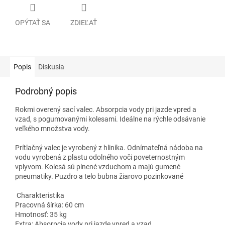
OPÝTAŤ SA
ZDIEĽAŤ
Popis
Diskusia
Podrobný popis
Rokmi overený sací valec. Absorpcia vody pri jazde vpred a
vzad, s pogumovanými kolesami. Ideálne na rýchle odsávanie
veľkého množstva vody.
Prítlačný valec je vyrobený z hliníka. Odnímateľná nádoba na
vodu vyrobená z plastu odolného voči poveternostným
vplyvom. Kolesá sú plnené vzduchom a majú gumené
pneumatiky. Puzdro a telo bubna žiarovo pozinkované
Charakteristika
Pracovná šírka: 60 cm
Hmotnosť: 35 kg
Extra: Absorpcia vody pri jazde vpred a vzad