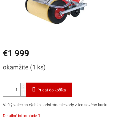
€1 999
Jednotková
okamžite
(1 ks)
cena:
Pridať do košíka
Veľký valec na rýchle a odstránenie vody z tenisového kurtu.
Detailné informácie